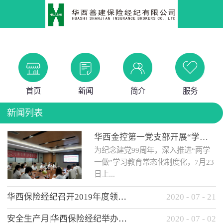
首页
新闻
简介
服务
新闻列表
华西金控第一党支部开展“学党史 知党情 做合格党员”主题教育工作会
为纪念建党99周年，深入推进“两学
一做”学习教育常态化制度化，7月23
日上...
华西保险经纪召开2019年度领导班子述职考核工作会
2020
-
07
-
21
午，华西金控第一党支部举办了“学
安全生产月|华西保险经纪举办应急消防安全知识培训
2020
-
07
-
02
党史、知党情、...