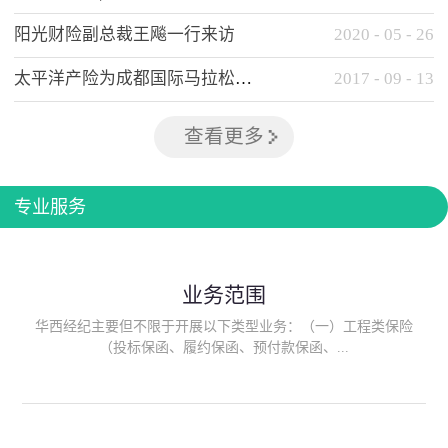
阳光财险副总裁王飚一行来访
2020
-
05
-
26
太平洋产险为成都国际马拉松提供全方位保险保障
2017
-
09
-
13
查看更多
专业服务
业务范围
华西经纪主要但不限于开展以下类型业务：（一）工程类保险
（投标保函、履约保函、预付款保函、...
质量保函、建筑工程/安装工程一切险、建筑工程施工人员团体意
外伤害综合保险、建筑施工企业雇主责任保险等）；（二）政府