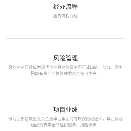
民生类保险（安全生产责任险、环境污染责任险、食品安全责任
经办流程
险、政府公共安全责任保险/自然灾害公众责任保险、精神病监护
人责任险、首台套/首版次保险、科技保险等）；（三）传统财产
服务流程介绍
险业务（车辆保险、企业财产保险、雇主责任险、企业员工团体
意外险、公众责任险、诉讼财产保全保函等）；（四）传统人身
险业务（意外险、健康险、养老险/年金等）；（五）其他定制保
险产品；（六）保险招投标业务。随着业务的开展，华西经纪会
逐步向集团产业链上下游延伸保险经纪服务，不仅把专业的建筑
工程领域保险经纪服务提供给同业企业，同时也为社会各行业提
供专业、优质的保险经纪服务。
风险管理
风险控制已经成为现代企业管控体系中不可或缺的一部分，国务
院国有资产监督管理委员会在《中央...
企业全面风险管理指引》中明确要求中央企业要建立风险管理组
织体系、制定风险管理措施、设立风险管理部门或聘请专业机构
进行风险管理。 四川华西保险经纪有限公司作为保险经纪人
项目业绩
能够为客户降低风险管理成本，提高经营效率；能够为企业提供
从风险评估、风险分析、风险防范、风险转移到灾后防损、索赔
作为西部建筑业龙头企业华西集团的专属保险经纪人，华西保险
等全方位、全过程、专家式的服务，拓展和深化由保险公司提供
经纪具有丰富的经纪服务、风险保障...
的传统服务，免却客户的后顾之忧。