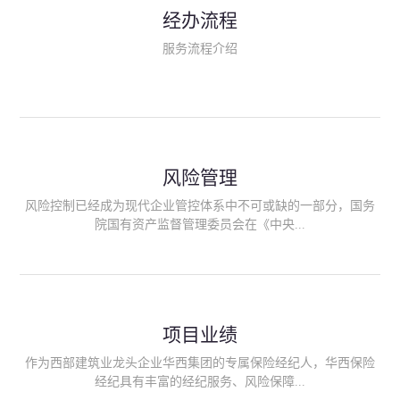
民生类保险（安全生产责任险、环境污染责任险、食品安全责任
经办流程
险、政府公共安全责任保险/自然灾害公众责任保险、精神病监护
人责任险、首台套/首版次保险、科技保险等）；（三）传统财产
服务流程介绍
险业务（车辆保险、企业财产保险、雇主责任险、企业员工团体
意外险、公众责任险、诉讼财产保全保函等）；（四）传统人身
险业务（意外险、健康险、养老险/年金等）；（五）其他定制保
险产品；（六）保险招投标业务。随着业务的开展，华西经纪会
逐步向集团产业链上下游延伸保险经纪服务，不仅把专业的建筑
工程领域保险经纪服务提供给同业企业，同时也为社会各行业提
供专业、优质的保险经纪服务。
风险管理
风险控制已经成为现代企业管控体系中不可或缺的一部分，国务
院国有资产监督管理委员会在《中央...
企业全面风险管理指引》中明确要求中央企业要建立风险管理组
织体系、制定风险管理措施、设立风险管理部门或聘请专业机构
进行风险管理。 四川华西保险经纪有限公司作为保险经纪人
项目业绩
能够为客户降低风险管理成本，提高经营效率；能够为企业提供
从风险评估、风险分析、风险防范、风险转移到灾后防损、索赔
作为西部建筑业龙头企业华西集团的专属保险经纪人，华西保险
等全方位、全过程、专家式的服务，拓展和深化由保险公司提供
经纪具有丰富的经纪服务、风险保障...
的传统服务，免却客户的后顾之忧。