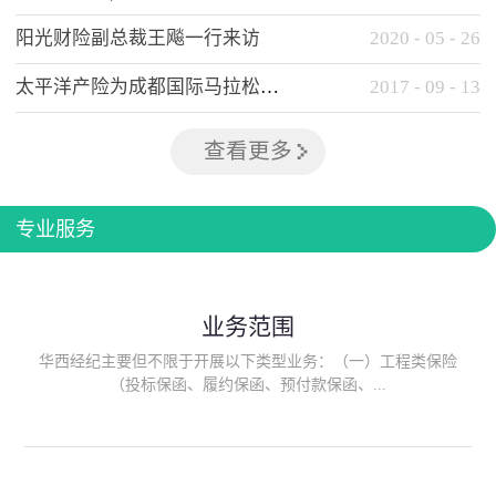
阳光财险副总裁王飚一行来访
2020
-
05
-
26
太平洋产险为成都国际马拉松提供全方位保险保障
2017
-
09
-
13
查看更多
专业服务
业务范围
华西经纪主要但不限于开展以下类型业务：（一）工程类保险
（投标保函、履约保函、预付款保函、...
质量保函、建筑工程/安装工程一切险、建筑工程施工人员团体意
外伤害综合保险、建筑施工企业雇主责任保险等）；（二）政府