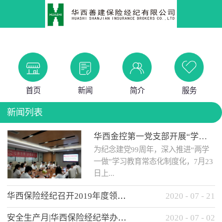
首页
新闻
简介
服务
新闻列表
华西金控第一党支部开展“学党史 知党情 做合格党员”主题教育工作会
为纪念建党99周年，深入推进“两学
一做”学习教育常态化制度化，7月23
日上...
华西保险经纪召开2019年度领导班子述职考核工作会
2020
-
07
-
21
午，华西金控第一党支部举办了“学
安全生产月|华西保险经纪举办应急消防安全知识培训
2020
-
07
-
02
党史、知党情、...