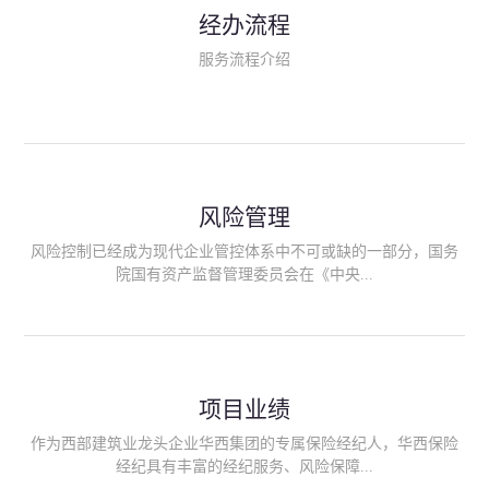
民生类保险（安全生产责任险、环境污染责任险、食品安全责任
经办流程
险、政府公共安全责任保险/自然灾害公众责任保险、精神病监护
人责任险、首台套/首版次保险、科技保险等）；（三）传统财产
服务流程介绍
险业务（车辆保险、企业财产保险、雇主责任险、企业员工团体
意外险、公众责任险、诉讼财产保全保函等）；（四）传统人身
险业务（意外险、健康险、养老险/年金等）；（五）其他定制保
险产品；（六）保险招投标业务。随着业务的开展，华西经纪会
逐步向集团产业链上下游延伸保险经纪服务，不仅把专业的建筑
工程领域保险经纪服务提供给同业企业，同时也为社会各行业提
供专业、优质的保险经纪服务。
风险管理
风险控制已经成为现代企业管控体系中不可或缺的一部分，国务
院国有资产监督管理委员会在《中央...
企业全面风险管理指引》中明确要求中央企业要建立风险管理组
织体系、制定风险管理措施、设立风险管理部门或聘请专业机构
进行风险管理。 四川华西保险经纪有限公司作为保险经纪人
项目业绩
能够为客户降低风险管理成本，提高经营效率；能够为企业提供
从风险评估、风险分析、风险防范、风险转移到灾后防损、索赔
作为西部建筑业龙头企业华西集团的专属保险经纪人，华西保险
等全方位、全过程、专家式的服务，拓展和深化由保险公司提供
经纪具有丰富的经纪服务、风险保障...
的传统服务，免却客户的后顾之忧。