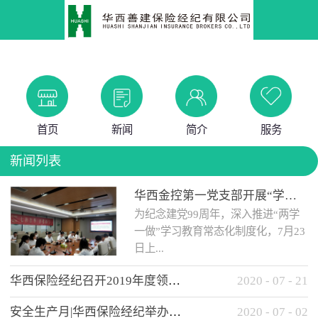
首页
新闻
简介
服务
新闻列表
华西金控第一党支部开展“学党史 知党情 做合格党员”主题教育工作会
为纪念建党99周年，深入推进“两学
一做”学习教育常态化制度化，7月23
日上...
华西保险经纪召开2019年度领导班子述职考核工作会
2020
-
07
-
21
午，华西金控第一党支部举办了“学
安全生产月|华西保险经纪举办应急消防安全知识培训
2020
-
07
-
02
党史、知党情、...