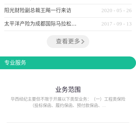
阳光财险副总裁王飚一行来访
2020
-
05
-
26
太平洋产险为成都国际马拉松提供全方位保险保障
2017
-
09
-
13
查看更多
专业服务
业务范围
华西经纪主要但不限于开展以下类型业务：（一）工程类保险
（投标保函、履约保函、预付款保函、...
质量保函、建筑工程/安装工程一切险、建筑工程施工人员团体意
外伤害综合保险、建筑施工企业雇主责任保险等）；（二）政府