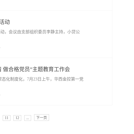
活动
活动，会议由支部组织委员李静主持，小贷公
号
情 做合格党员”主题教育工作会
常态化制度化，7月23日上午，华西金控第一党
号
11
12
...
下一页