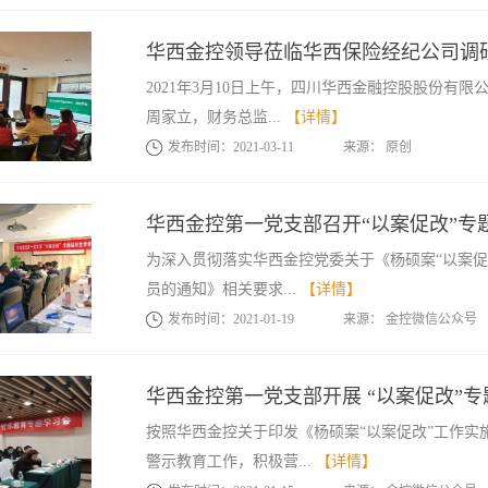
华西金控领导莅临华西保险经纪公司调
2021年3月10日上午，四川华西金融控股股份有
周家立，财务总监...
【详情】
发布时间：
2021
-
03
-
11
来源：
原创
华西金控第一党支部召开“以案促改”专
为深入贯彻落实华西金控党委关于《杨硕案“以案促改
员的通知》相关要求...
【详情】
发布时间：
2021
-
01
-
19
来源：
金控微信公众号
华西金控第一党支部开展 “以案促改”
按照华西金控关于印发《杨硕案“以案促改”工作实
警示教育工作，积极营...
【详情】