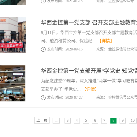
发布时间：
2021
-
01
-
15
来源：
金控微信公众号
华西金控第一党支部 召开支部主题教育
9月11日，华西金控第一党支部召开支部主题教育
司、融资租赁公司、保险经...
【详情】
发布时间：
2020
-
09
-
15
来源：
金控微信号公众
华西金控第一党支部开展“学党史 知党
为纪念建党99周年，深入推进“两学一做”学习教育
支部举办了“学党史...
【详情】
发布时间：
2020
-
07
-
27
来源：
金控微信号公众
上一页
...
3
4
5
6
7
8
9
10