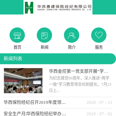
首页
新闻
简介
服务
新闻列表
华西金控第一党支部开展“学党史 知党情 做合格党员”主题教育工作会
为纪念建党99周年，深入推进“两学
一做”学习教育常态化制度化，7月23
日上...
华西保险经纪召开2019年度领导班子述职考核工作会
2020
-
07
-
21
午，华西金控第一党支部举办了“学
安全生产月|华西保险经纪举办应急消防安全知识培训
2020
-
07
-
02
党史、知党情、...