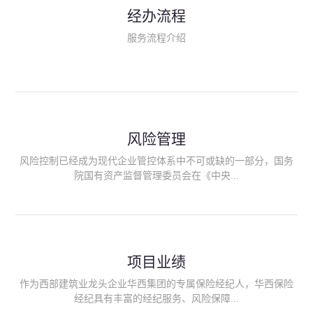
民生类保险（安全生产责任险、环境污染责任险、食品安全责任
经办流程
险、政府公共安全责任保险/自然灾害公众责任保险、精神病监护
人责任险、首台套/首版次保险、科技保险等）；（三）传统财产
服务流程介绍
险业务（车辆保险、企业财产保险、雇主责任险、企业员工团体
意外险、公众责任险、诉讼财产保全保函等）；（四）传统人身
险业务（意外险、健康险、养老险/年金等）；（五）其他定制保
险产品；（六）保险招投标业务。随着业务的开展，华西经纪会
逐步向集团产业链上下游延伸保险经纪服务，不仅把专业的建筑
工程领域保险经纪服务提供给同业企业，同时也为社会各行业提
供专业、优质的保险经纪服务。
风险管理
风险控制已经成为现代企业管控体系中不可或缺的一部分，国务
院国有资产监督管理委员会在《中央...
企业全面风险管理指引》中明确要求中央企业要建立风险管理组
织体系、制定风险管理措施、设立风险管理部门或聘请专业机构
进行风险管理。 四川华西保险经纪有限公司作为保险经纪人
项目业绩
能够为客户降低风险管理成本，提高经营效率；能够为企业提供
从风险评估、风险分析、风险防范、风险转移到灾后防损、索赔
作为西部建筑业龙头企业华西集团的专属保险经纪人，华西保险
等全方位、全过程、专家式的服务，拓展和深化由保险公司提供
经纪具有丰富的经纪服务、风险保障...
的传统服务，免却客户的后顾之忧。