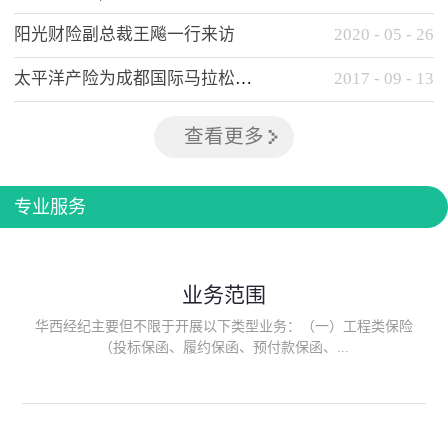
阳光财险副总裁王飚一行来访
2020
-
05
-
26
太平洋产险为成都国际马拉松提供全方位保险保障
2017
-
09
-
13
查看更多
专业服务
业务范围
华西经纪主要但不限于开展以下类型业务：（一）工程类保险
（投标保函、履约保函、预付款保函、...
质量保函、建筑工程/安装工程一切险、建筑工程施工人员团体意
外伤害综合保险、建筑施工企业雇主责任保险等）；（二）政府