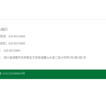
系我们
热线：
028-80518808
总机：
028-80518808
：
028-80518806
：
四川省成都市天府新区万安街道麓山大道二段18号附3号2栋1层1号
1012202000644号