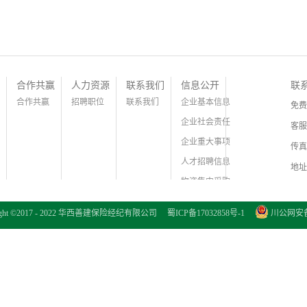
合作共赢
人力资源
联系我们
信息公开
联
合作共赢
招聘职位
联系我们
企业基本信息
免费
企业社会责任
客服
企业重大事项
传真
人才招聘信息
地址
物资集中采购
证件信息公示
right ©2017 - 2022 华西善建保险经纪有限公司
蜀ICP备17032858号-1
川公网安备 5