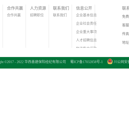
合作共赢
人力资源
联系我们
信息公开
联
合作共赢
招聘职位
联系我们
企业基本信息
免费
企业社会责任
客服
企业重大事项
传真
人才招聘信息
地址
物资集中采购
证件信息公示
right ©2017 - 2022 华西善建保险经纪有限公司
蜀ICP备17032858号-1
川公网安备 5