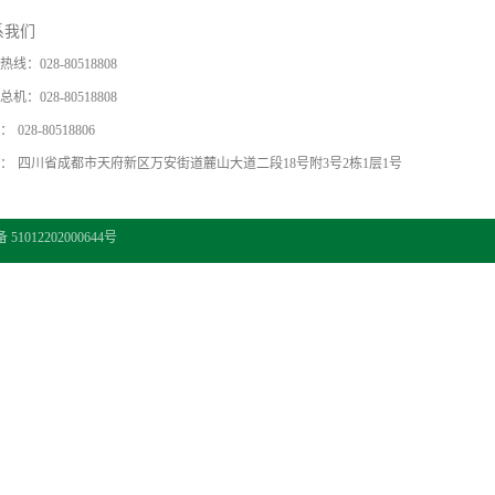
系我们
热线：
028-80518808
总机：
028-80518808
：
028-80518806
：
四川省成都市天府新区万安街道麓山大道二段18号附3号2栋1层1号
1012202000644号