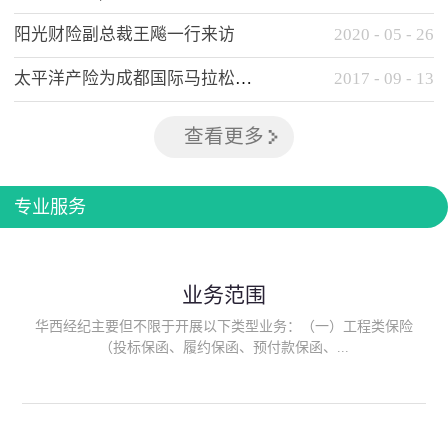
阳光财险副总裁王飚一行来访
2020
-
05
-
26
太平洋产险为成都国际马拉松提供全方位保险保障
2017
-
09
-
13
查看更多
专业服务
业务范围
华西经纪主要但不限于开展以下类型业务：（一）工程类保险
（投标保函、履约保函、预付款保函、...
质量保函、建筑工程/安装工程一切险、建筑工程施工人员团体意
外伤害综合保险、建筑施工企业雇主责任保险等）；（二）政府