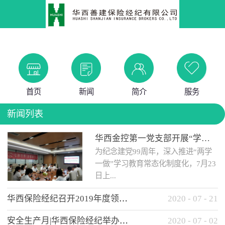
首页
新闻
简介
服务
新闻列表
华西金控第一党支部开展“学党史 知党情 做合格党员”主题教育工作会
为纪念建党99周年，深入推进“两学
一做”学习教育常态化制度化，7月23
日上...
华西保险经纪召开2019年度领导班子述职考核工作会
2020
-
07
-
21
午，华西金控第一党支部举办了“学
安全生产月|华西保险经纪举办应急消防安全知识培训
2020
-
07
-
02
党史、知党情、...