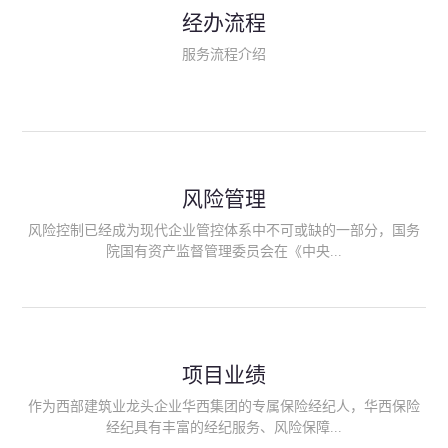
民生类保险（安全生产责任险、环境污染责任险、食品安全责任
经办流程
险、政府公共安全责任保险/自然灾害公众责任保险、精神病监护
人责任险、首台套/首版次保险、科技保险等）；（三）传统财产
服务流程介绍
险业务（车辆保险、企业财产保险、雇主责任险、企业员工团体
意外险、公众责任险、诉讼财产保全保函等）；（四）传统人身
险业务（意外险、健康险、养老险/年金等）；（五）其他定制保
险产品；（六）保险招投标业务。随着业务的开展，华西经纪会
逐步向集团产业链上下游延伸保险经纪服务，不仅把专业的建筑
工程领域保险经纪服务提供给同业企业，同时也为社会各行业提
供专业、优质的保险经纪服务。
风险管理
风险控制已经成为现代企业管控体系中不可或缺的一部分，国务
院国有资产监督管理委员会在《中央...
企业全面风险管理指引》中明确要求中央企业要建立风险管理组
织体系、制定风险管理措施、设立风险管理部门或聘请专业机构
进行风险管理。 四川华西保险经纪有限公司作为保险经纪人
项目业绩
能够为客户降低风险管理成本，提高经营效率；能够为企业提供
从风险评估、风险分析、风险防范、风险转移到灾后防损、索赔
作为西部建筑业龙头企业华西集团的专属保险经纪人，华西保险
等全方位、全过程、专家式的服务，拓展和深化由保险公司提供
经纪具有丰富的经纪服务、风险保障...
的传统服务，免却客户的后顾之忧。