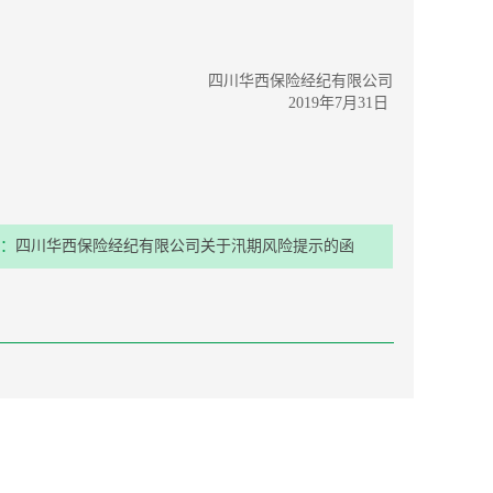
四川华西保险经纪有限公司
2019年7月31日
：
四川华西保险经纪有限公司关于汛期风险提示的函