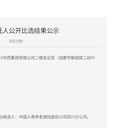
托人公开比选结果公示
浏览次数:
在四川华西集团有限公司二楼会议室（成都市解放路二段95
标候选人：
中国人寿养老保险股份公司四川分公司。