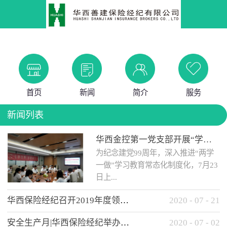
首页
新闻
简介
服务
新闻列表
华西金控第一党支部开展“学党史 知党情 做合格党员”主题教育工作会
为纪念建党99周年，深入推进“两学
一做”学习教育常态化制度化，7月23
日上...
华西保险经纪召开2019年度领导班子述职考核工作会
2020
-
07
-
21
午，华西金控第一党支部举办了“学
安全生产月|华西保险经纪举办应急消防安全知识培训
2020
-
07
-
02
党史、知党情、...