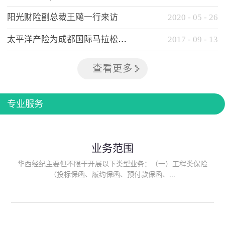
阳光财险副总裁王飚一行来访
2020
-
05
-
26
太平洋产险为成都国际马拉松提供全方位保险保障
2017
-
09
-
13
查看更多
专业服务
业务范围
华西经纪主要但不限于开展以下类型业务：（一）工程类保险
（投标保函、履约保函、预付款保函、...
质量保函、建筑工程/安装工程一切险、建筑工程施工人员团体意
外伤害综合保险、建筑施工企业雇主责任保险等）；（二）政府