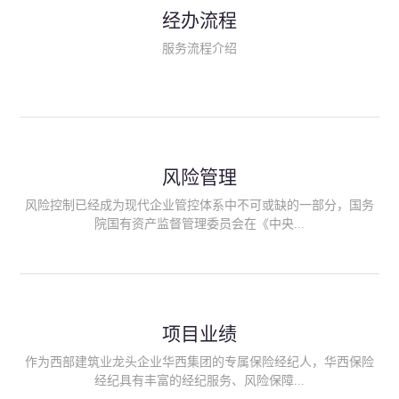
民生类保险（安全生产责任险、环境污染责任险、食品安全责任
经办流程
险、政府公共安全责任保险/自然灾害公众责任保险、精神病监护
人责任险、首台套/首版次保险、科技保险等）；（三）传统财产
服务流程介绍
险业务（车辆保险、企业财产保险、雇主责任险、企业员工团体
意外险、公众责任险、诉讼财产保全保函等）；（四）传统人身
险业务（意外险、健康险、养老险/年金等）；（五）其他定制保
险产品；（六）保险招投标业务。随着业务的开展，华西经纪会
逐步向集团产业链上下游延伸保险经纪服务，不仅把专业的建筑
工程领域保险经纪服务提供给同业企业，同时也为社会各行业提
供专业、优质的保险经纪服务。
风险管理
风险控制已经成为现代企业管控体系中不可或缺的一部分，国务
院国有资产监督管理委员会在《中央...
企业全面风险管理指引》中明确要求中央企业要建立风险管理组
织体系、制定风险管理措施、设立风险管理部门或聘请专业机构
进行风险管理。 四川华西保险经纪有限公司作为保险经纪人
项目业绩
能够为客户降低风险管理成本，提高经营效率；能够为企业提供
从风险评估、风险分析、风险防范、风险转移到灾后防损、索赔
作为西部建筑业龙头企业华西集团的专属保险经纪人，华西保险
等全方位、全过程、专家式的服务，拓展和深化由保险公司提供
经纪具有丰富的经纪服务、风险保障...
的传统服务，免却客户的后顾之忧。