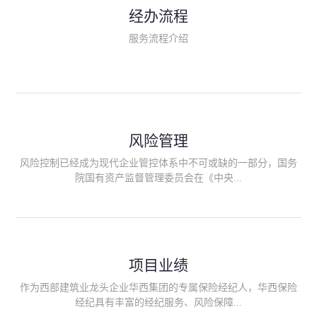
民生类保险（安全生产责任险、环境污染责任险、食品安全责任
经办流程
险、政府公共安全责任保险/自然灾害公众责任保险、精神病监护
人责任险、首台套/首版次保险、科技保险等）；（三）传统财产
服务流程介绍
险业务（车辆保险、企业财产保险、雇主责任险、企业员工团体
意外险、公众责任险、诉讼财产保全保函等）；（四）传统人身
险业务（意外险、健康险、养老险/年金等）；（五）其他定制保
险产品；（六）保险招投标业务。随着业务的开展，华西经纪会
逐步向集团产业链上下游延伸保险经纪服务，不仅把专业的建筑
工程领域保险经纪服务提供给同业企业，同时也为社会各行业提
供专业、优质的保险经纪服务。
风险管理
风险控制已经成为现代企业管控体系中不可或缺的一部分，国务
院国有资产监督管理委员会在《中央...
企业全面风险管理指引》中明确要求中央企业要建立风险管理组
织体系、制定风险管理措施、设立风险管理部门或聘请专业机构
进行风险管理。 四川华西保险经纪有限公司作为保险经纪人
项目业绩
能够为客户降低风险管理成本，提高经营效率；能够为企业提供
从风险评估、风险分析、风险防范、风险转移到灾后防损、索赔
作为西部建筑业龙头企业华西集团的专属保险经纪人，华西保险
等全方位、全过程、专家式的服务，拓展和深化由保险公司提供
经纪具有丰富的经纪服务、风险保障...
的传统服务，免却客户的后顾之忧。