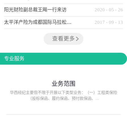
阳光财险副总裁王飚一行来访
2020
-
05
-
26
太平洋产险为成都国际马拉松提供全方位保险保障
2017
-
09
-
13
查看更多
专业服务
业务范围
华西经纪主要但不限于开展以下类型业务：（一）工程类保险
（投标保函、履约保函、预付款保函、...
质量保函、建筑工程/安装工程一切险、建筑工程施工人员团体意
外伤害综合保险、建筑施工企业雇主责任保险等）；（二）政府