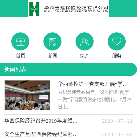
首页
新闻
简介
服务
新闻列表
华西金控第一党支部开展“学党史 知党情 做合格党员”主题教育工作会
为纪念建党99周年，深入推进“两学
一做”学习教育常态化制度化，7月23
日上...
华西保险经纪召开2019年度领导班子述职考核工作会
2020
-
07
-
21
午，华西金控第一党支部举办了“学
安全生产月|华西保险经纪举办应急消防安全知识培训
2020
-
07
-
02
党史、知党情、...