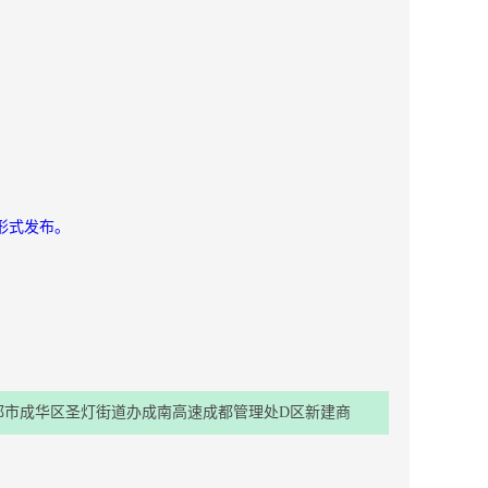
以公告形式发布。
都市成华区圣灯街道办成南高速成都管理处D区新建商
品住宅、商业用房及附属设施项目