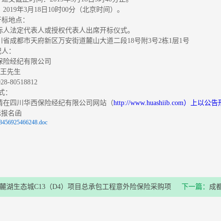
2019年3月18日10时00分（北京时间）。
开标地点：
标人法定代表人或授权代表人出席开标仪式。
省成都市天府新区万安街道麓山大道二段18号附3号2栋1层1号
纪人：
保险经纪有限公司
：王先生
-80518812
形式：
请在四川华西保险经纪有限公司网站（
http://www.huashiib.com）上
标报名函
8456925466248.doc
麓湖生态城C13（D4）项目总承包工程意外险保险采购项
下一篇：
成
告