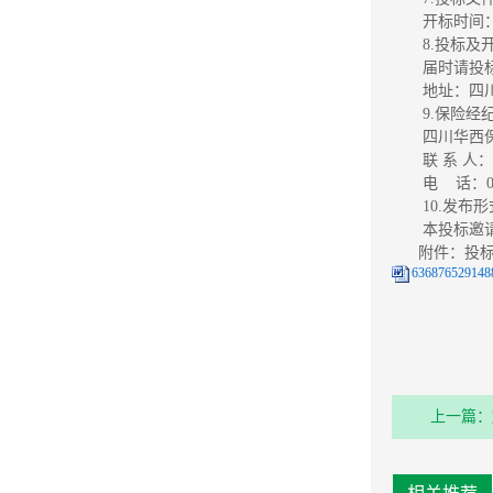
开标时间：
8.投标及
届时请投
地址：四川
9.保险经
四川华西
联 系 人
电 话：028
10.发布
本投标邀
附件：投
636876529148
上一篇：
目招标公