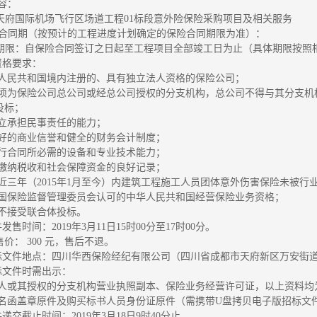
内容：
成都天府国际机场飞行区场道工程01标段意外险保险采购项目及相关服务
 服务合同期（按预计的工程进度计划确定的保险合同期限为准）：
3保险期限：自保险合同签订之日起至工程项目全部竣工日为止（具体期限按
人资格要求：
中华人民共和国境内注册的、具有独立法人资格的保险公司；
标人须为保险公司总公司或经总公司授权的分支机构，总公司不得与其分支
投标；
独立承担民事责任的能力；
有良好的商业信誉和健全的财务会计制度；
有履行合同所必需的设备和专业技术能力；
依法缴纳税收和社会保障资金的良好记录；
近三年（2015年1月至今）内建筑工程施工人员团体意外伤害保险未被
有中国保险监督管理委员会认可的中华人民共和国经营保险业务资格；
目不接受联合体投标。
发售时间：2019年3月11日15时00分至17时00分。
价： 300 元，售后不退。
标文件地点：
四川华西保险经纪有限公司（四川省成都市天府新区万安街道麓
标文件时需出示：
业法人或其授权的分支机构营业执照副本、保险业务经营许可证，以上资料
标报名函盖章原件及购买标书人员身份证原件（需携带U盘拷贝电子版招标文
件递交截止时间：2019年3月18日9时40分止。