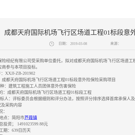
成都天府国际机场飞行区场道工程01标段意
日期：
2019-03-08
来源：
保险经纪有限公司受采购单位委托，拟对成都天府国际机场飞行区场道工程
应商参与本项目投标。
XXJJ-ZB-201902
：成都天府国际机场飞行区场道工程01标段意外险保险采购项目
购险种：建筑工程施工人员团体意外伤害保险
标的：成都天府国际机场飞行区场道工程01标段工程
确定中标人：评标委员会根据细则和评分办法，按照评分排序选择首席承保人
况及采购内容
概况：
建设地点：简阳市
芦葭镇
目总投资； 1491023599.88元
计划工期：639日历天