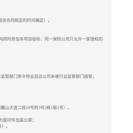
照相关合同规定的时间确定）。
机构同时参加本项目投标，同一保险公司只允许一家授权的
行业监管部门责令停业且总公司未被行业监管部门接管；
山大道二段18号附3号2栋1层1号）。
均为复印件加盖公章；
件）。