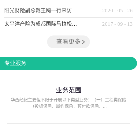
阳光财险副总裁王飚一行来访
2020
-
05
-
26
太平洋产险为成都国际马拉松提供全方位保险保障
2017
-
09
-
13
查看更多
专业服务
业务范围
华西经纪主要但不限于开展以下类型业务：（一）工程类保险
（投标保函、履约保函、预付款保函、...
质量保函、建筑工程/安装工程一切险、建筑工程施工人员团体意
外伤害综合保险、建筑施工企业雇主责任保险等）；（二）政府