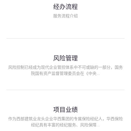
民生类保险（安全生产责任险、环境污染责任险、食品安全责任
经办流程
险、政府公共安全责任保险/自然灾害公众责任保险、精神病监护
人责任险、首台套/首版次保险、科技保险等）；（三）传统财产
服务流程介绍
险业务（车辆保险、企业财产保险、雇主责任险、企业员工团体
意外险、公众责任险、诉讼财产保全保函等）；（四）传统人身
险业务（意外险、健康险、养老险/年金等）；（五）其他定制保
险产品；（六）保险招投标业务。随着业务的开展，华西经纪会
逐步向集团产业链上下游延伸保险经纪服务，不仅把专业的建筑
工程领域保险经纪服务提供给同业企业，同时也为社会各行业提
供专业、优质的保险经纪服务。
风险管理
风险控制已经成为现代企业管控体系中不可或缺的一部分，国务
院国有资产监督管理委员会在《中央...
企业全面风险管理指引》中明确要求中央企业要建立风险管理组
织体系、制定风险管理措施、设立风险管理部门或聘请专业机构
进行风险管理。 四川华西保险经纪有限公司作为保险经纪人
项目业绩
能够为客户降低风险管理成本，提高经营效率；能够为企业提供
从风险评估、风险分析、风险防范、风险转移到灾后防损、索赔
作为西部建筑业龙头企业华西集团的专属保险经纪人，华西保险
等全方位、全过程、专家式的服务，拓展和深化由保险公司提供
经纪具有丰富的经纪服务、风险保障...
的传统服务，免却客户的后顾之忧。