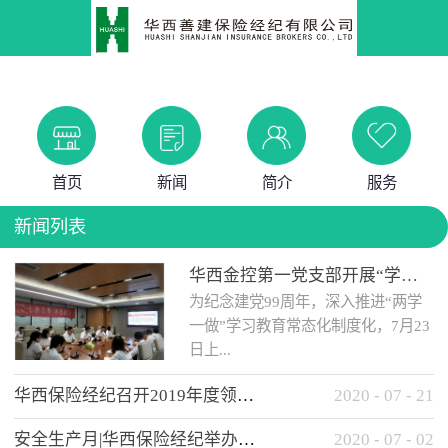
首页
新闻
简介
服务
新闻列表
华西金控第一党支部开展“学党史 知党情 做合格党员”主题教育工作会
为纪念建党99周年，深入推进“两学
一做”学习教育常态化制度化，7月23
日上...
华西保险经纪召开2019年度领导班子述职考核工作会
2020
-
07
-
21
午，华西金控第一党支部举办了“学
安全生产月|华西保险经纪举办应急消防安全知识培训
2020
-
07
-
02
党史、知党情、...