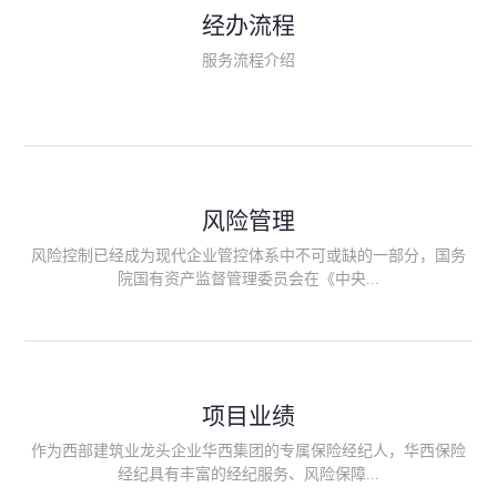
民生类保险（安全生产责任险、环境污染责任险、食品安全责任
经办流程
险、政府公共安全责任保险/自然灾害公众责任保险、精神病监护
人责任险、首台套/首版次保险、科技保险等）；（三）传统财产
服务流程介绍
险业务（车辆保险、企业财产保险、雇主责任险、企业员工团体
意外险、公众责任险、诉讼财产保全保函等）；（四）传统人身
险业务（意外险、健康险、养老险/年金等）；（五）其他定制保
险产品；（六）保险招投标业务。随着业务的开展，华西经纪会
逐步向集团产业链上下游延伸保险经纪服务，不仅把专业的建筑
工程领域保险经纪服务提供给同业企业，同时也为社会各行业提
供专业、优质的保险经纪服务。
风险管理
风险控制已经成为现代企业管控体系中不可或缺的一部分，国务
院国有资产监督管理委员会在《中央...
企业全面风险管理指引》中明确要求中央企业要建立风险管理组
织体系、制定风险管理措施、设立风险管理部门或聘请专业机构
进行风险管理。 四川华西保险经纪有限公司作为保险经纪人
项目业绩
能够为客户降低风险管理成本，提高经营效率；能够为企业提供
从风险评估、风险分析、风险防范、风险转移到灾后防损、索赔
作为西部建筑业龙头企业华西集团的专属保险经纪人，华西保险
等全方位、全过程、专家式的服务，拓展和深化由保险公司提供
经纪具有丰富的经纪服务、风险保障...
的传统服务，免却客户的后顾之忧。