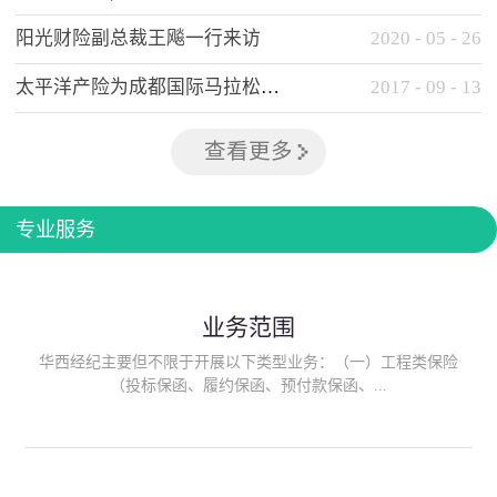
阳光财险副总裁王飚一行来访
2020
-
05
-
26
太平洋产险为成都国际马拉松提供全方位保险保障
2017
-
09
-
13
查看更多
专业服务
业务范围
华西经纪主要但不限于开展以下类型业务：（一）工程类保险
（投标保函、履约保函、预付款保函、...
质量保函、建筑工程/安装工程一切险、建筑工程施工人员团体意
外伤害综合保险、建筑施工企业雇主责任保险等）；（二）政府