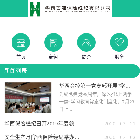
首页
新闻
简介
服务
新闻列表
华西金控第一党支部开展“学党史 知党情 做合格党员”主题教育工作会
为纪念建党99周年，深入推进“两学
一做”学习教育常态化制度化，7月23
日上...
华西保险经纪召开2019年度领导班子述职考核工作会
2020
-
07
-
21
午，华西金控第一党支部举办了“学
安全生产月|华西保险经纪举办应急消防安全知识培训
2020
-
07
-
02
党史、知党情、...