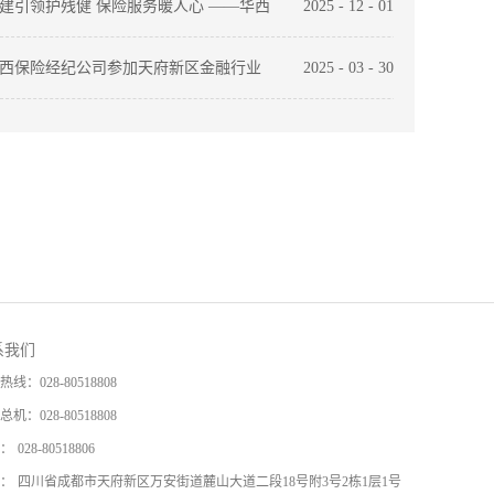
都地区各党支部开展“祭先烈、忆初心、
建引领护残健 保险服务暖人心 ——华西
2025
-
12
-
01
使命”主题党日活动
险经纪公司开展主题党日活动
西保险经纪公司参加天府新区金融行业
2025
-
03
-
30
企交流工作会，共筑廉洁防线
系我们
热线：
028-80518808
总机：
028-80518808
：
028-80518806
：
四川省成都市天府新区万安街道麓山大道二段18号附3号2栋1层1号