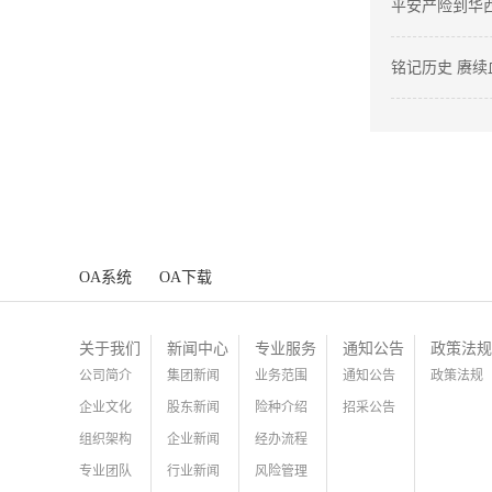
防灾减灾教育
平安产险到华
动
铭记历史 赓续
纪开展爱国主
OA系统
OA下载
关于我们
新闻中心
专业服务
通知公告
政策法规
公司简介
集团新闻
业务范围
通知公告
政策法规
企业文化
股东新闻
险种介绍
招采公告
组织架构
企业新闻
经办流程
专业团队
行业新闻
风险管理