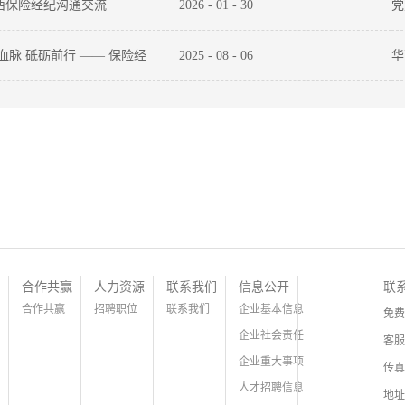
馆开展“安全生产月”主题活
成
西保险经纪沟通交流
2026
-
01
-
30
党
担
保
血脉 砥砺前行 —— 保险经
2025
-
08
-
06
华
义观影活动
政
合作共赢
人力资源
联系我们
信息公开
联
合作共赢
招聘职位
联系我们
企业基本信息
免费
企业社会责任
客服
企业重大事项
传真
人才招聘信息
地址