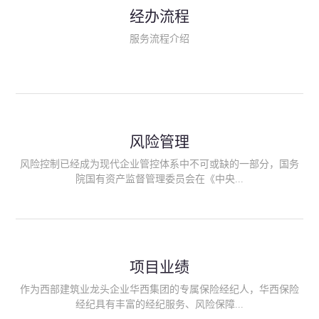
民生类保险（安全生产责任险、环境污染责任险、食品安全责任
经办流程
险、政府公共安全责任保险/自然灾害公众责任保险、精神病监护
人责任险、首台套/首版次保险、科技保险等）；（三）传统财产
服务流程介绍
险业务（车辆保险、企业财产保险、雇主责任险、企业员工团体
意外险、公众责任险、诉讼财产保全保函等）；（四）传统人身
险业务（意外险、健康险、养老险/年金等）；（五）其他定制保
险产品；（六）保险招投标业务。随着业务的开展，华西经纪会
逐步向集团产业链上下游延伸保险经纪服务，不仅把专业的建筑
工程领域保险经纪服务提供给同业企业，同时也为社会各行业提
供专业、优质的保险经纪服务。
风险管理
风险控制已经成为现代企业管控体系中不可或缺的一部分，国务
院国有资产监督管理委员会在《中央...
企业全面风险管理指引》中明确要求中央企业要建立风险管理组
织体系、制定风险管理措施、设立风险管理部门或聘请专业机构
进行风险管理。 四川华西保险经纪有限公司作为保险经纪人
项目业绩
能够为客户降低风险管理成本，提高经营效率；能够为企业提供
从风险评估、风险分析、风险防范、风险转移到灾后防损、索赔
作为西部建筑业龙头企业华西集团的专属保险经纪人，华西保险
等全方位、全过程、专家式的服务，拓展和深化由保险公司提供
经纪具有丰富的经纪服务、风险保障...
的传统服务，免却客户的后顾之忧。