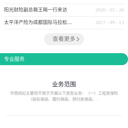
阳光财险副总裁王飚一行来访
2020
-
05
-
26
太平洋产险为成都国际马拉松提供全方位保险保障
2017
-
09
-
13
查看更多
专业服务
业务范围
华西经纪主要但不限于开展以下类型业务：（一）工程类保险
（投标保函、履约保函、预付款保函、...
质量保函、建筑工程/安装工程一切险、建筑工程施工人员团体意
外伤害综合保险、建筑施工企业雇主责任保险等）；（二）政府