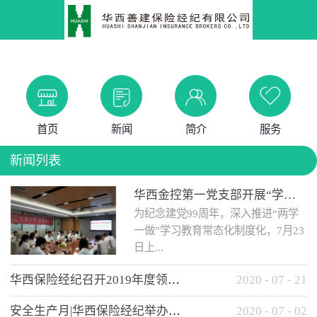
首页
新闻
简介
服务
新闻列表
华西金控第一党支部开展“学党史 知党情 做合格党员”主题教育工作会
为纪念建党99周年，深入推进“两学
一做”学习教育常态化制度化，7月23
日上...
华西保险经纪召开2019年度领导班子述职考核工作会
2020
-
07
-
21
午，华西金控第一党支部举办了“学
安全生产月|华西保险经纪举办应急消防安全知识培训
2020
-
07
-
02
党史、知党情、...