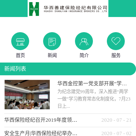
首页
新闻
简介
服务
新闻列表
华西金控第一党支部开展“学党史 知党情 做合格党员”主题教育工作会
为纪念建党99周年，深入推进“两学
一做”学习教育常态化制度化，7月23
日上...
华西保险经纪召开2019年度领导班子述职考核工作会
2020
-
07
-
21
午，华西金控第一党支部举办了“学
安全生产月|华西保险经纪举办应急消防安全知识培训
2020
-
07
-
02
党史、知党情、...