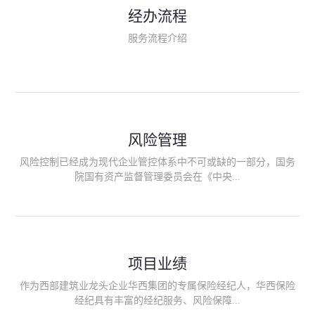
民生类保险（安全生产责任险、环境污染责任险、食品安全责任
经办流程
险、政府公共安全责任保险/自然灾害公众责任保险、精神病监护
人责任险、首台套/首版次保险、科技保险等）；（三）传统财产
服务流程介绍
险业务（车辆保险、企业财产保险、雇主责任险、企业员工团体
意外险、公众责任险、诉讼财产保全保函等）；（四）传统人身
险业务（意外险、健康险、养老险/年金等）；（五）其他定制保
险产品；（六）保险招投标业务。随着业务的开展，华西经纪会
逐步向集团产业链上下游延伸保险经纪服务，不仅把专业的建筑
工程领域保险经纪服务提供给同业企业，同时也为社会各行业提
供专业、优质的保险经纪服务。
风险管理
风险控制已经成为现代企业管控体系中不可或缺的一部分，国务
院国有资产监督管理委员会在《中央...
企业全面风险管理指引》中明确要求中央企业要建立风险管理组
织体系、制定风险管理措施、设立风险管理部门或聘请专业机构
进行风险管理。 四川华西保险经纪有限公司作为保险经纪人
项目业绩
能够为客户降低风险管理成本，提高经营效率；能够为企业提供
从风险评估、风险分析、风险防范、风险转移到灾后防损、索赔
作为西部建筑业龙头企业华西集团的专属保险经纪人，华西保险
等全方位、全过程、专家式的服务，拓展和深化由保险公司提供
经纪具有丰富的经纪服务、风险保障...
的传统服务，免却客户的后顾之忧。