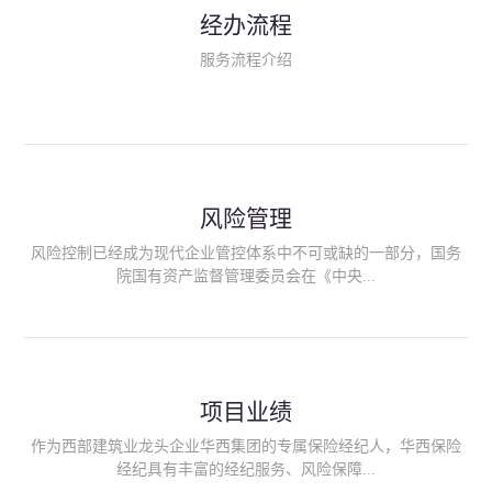
民生类保险（安全生产责任险、环境污染责任险、食品安全责任
经办流程
险、政府公共安全责任保险/自然灾害公众责任保险、精神病监护
人责任险、首台套/首版次保险、科技保险等）；（三）传统财产
服务流程介绍
险业务（车辆保险、企业财产保险、雇主责任险、企业员工团体
意外险、公众责任险、诉讼财产保全保函等）；（四）传统人身
险业务（意外险、健康险、养老险/年金等）；（五）其他定制保
险产品；（六）保险招投标业务。随着业务的开展，华西经纪会
逐步向集团产业链上下游延伸保险经纪服务，不仅把专业的建筑
工程领域保险经纪服务提供给同业企业，同时也为社会各行业提
供专业、优质的保险经纪服务。
风险管理
风险控制已经成为现代企业管控体系中不可或缺的一部分，国务
院国有资产监督管理委员会在《中央...
企业全面风险管理指引》中明确要求中央企业要建立风险管理组
织体系、制定风险管理措施、设立风险管理部门或聘请专业机构
进行风险管理。 四川华西保险经纪有限公司作为保险经纪人
项目业绩
能够为客户降低风险管理成本，提高经营效率；能够为企业提供
从风险评估、风险分析、风险防范、风险转移到灾后防损、索赔
作为西部建筑业龙头企业华西集团的专属保险经纪人，华西保险
等全方位、全过程、专家式的服务，拓展和深化由保险公司提供
经纪具有丰富的经纪服务、风险保障...
的传统服务，免却客户的后顾之忧。