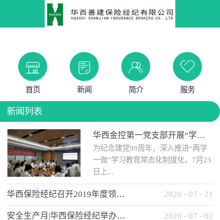
首页
新闻
简介
服务
新闻列表
华西金控第一党支部开展“学党史 知党情 做合格党员”主题教育工作会
为纪念建党99周年，深入推进“两学
一做”学习教育常态化制度化，7月23
日上...
华西保险经纪召开2019年度领导班子述职考核工作会
2020
-
07
-
21
午，华西金控第一党支部举办了“学
安全生产月|华西保险经纪举办应急消防安全知识培训
2020
-
07
-
02
党史、知党情、...