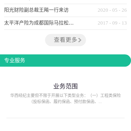
阳光财险副总裁王飚一行来访
2020
-
05
-
26
太平洋产险为成都国际马拉松提供全方位保险保障
2017
-
09
-
13
查看更多
专业服务
业务范围
华西经纪主要但不限于开展以下类型业务：（一）工程类保险
（投标保函、履约保函、预付款保函、...
质量保函、建筑工程/安装工程一切险、建筑工程施工人员团体意
外伤害综合保险、建筑施工企业雇主责任保险等）；（二）政府