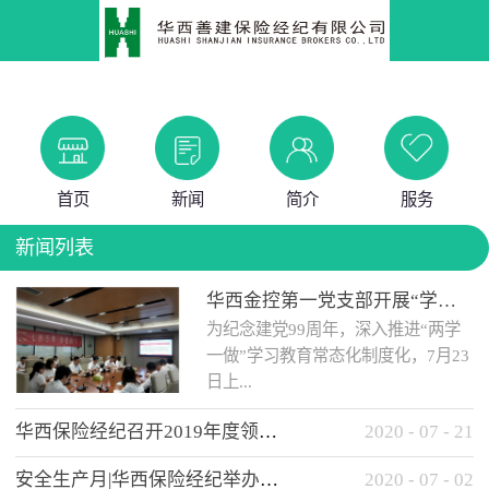
首页
新闻
简介
服务
新闻列表
华西金控第一党支部开展“学党史 知党情 做合格党员”主题教育工作会
为纪念建党99周年，深入推进“两学
一做”学习教育常态化制度化，7月23
日上...
华西保险经纪召开2019年度领导班子述职考核工作会
2020
-
07
-
21
午，华西金控第一党支部举办了“学
安全生产月|华西保险经纪举办应急消防安全知识培训
2020
-
07
-
02
党史、知党情、...