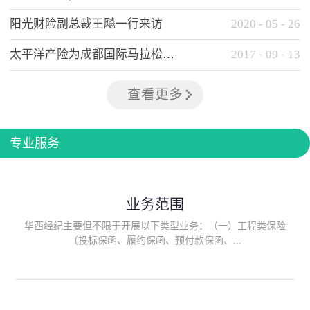
阳光财险副总裁王飚一行来访
2020
-
05
-
26
太平洋产险为成都国际马拉松提供全方位保险保障
2017
-
09
-
13
查看更多
专业服务
业务范围
华西经纪主要但不限于开展以下类型业务：（一）工程类保险
（投标保函、履约保函、预付款保函、...
质量保函、建筑工程/安装工程一切险、建筑工程施工人员团体意
外伤害综合保险、建筑施工企业雇主责任保险等）；（二）政府