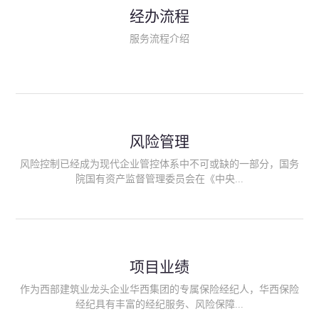
民生类保险（安全生产责任险、环境污染责任险、食品安全责任
经办流程
险、政府公共安全责任保险/自然灾害公众责任保险、精神病监护
人责任险、首台套/首版次保险、科技保险等）；（三）传统财产
服务流程介绍
险业务（车辆保险、企业财产保险、雇主责任险、企业员工团体
意外险、公众责任险、诉讼财产保全保函等）；（四）传统人身
险业务（意外险、健康险、养老险/年金等）；（五）其他定制保
险产品；（六）保险招投标业务。随着业务的开展，华西经纪会
逐步向集团产业链上下游延伸保险经纪服务，不仅把专业的建筑
工程领域保险经纪服务提供给同业企业，同时也为社会各行业提
供专业、优质的保险经纪服务。
风险管理
风险控制已经成为现代企业管控体系中不可或缺的一部分，国务
院国有资产监督管理委员会在《中央...
企业全面风险管理指引》中明确要求中央企业要建立风险管理组
织体系、制定风险管理措施、设立风险管理部门或聘请专业机构
进行风险管理。 四川华西保险经纪有限公司作为保险经纪人
项目业绩
能够为客户降低风险管理成本，提高经营效率；能够为企业提供
从风险评估、风险分析、风险防范、风险转移到灾后防损、索赔
作为西部建筑业龙头企业华西集团的专属保险经纪人，华西保险
等全方位、全过程、专家式的服务，拓展和深化由保险公司提供
经纪具有丰富的经纪服务、风险保障...
的传统服务，免却客户的后顾之忧。