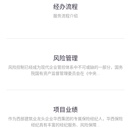
民生类保险（安全生产责任险、环境污染责任险、食品安全责任
经办流程
险、政府公共安全责任保险/自然灾害公众责任保险、精神病监护
人责任险、首台套/首版次保险、科技保险等）；（三）传统财产
服务流程介绍
险业务（车辆保险、企业财产保险、雇主责任险、企业员工团体
意外险、公众责任险、诉讼财产保全保函等）；（四）传统人身
险业务（意外险、健康险、养老险/年金等）；（五）其他定制保
险产品；（六）保险招投标业务。随着业务的开展，华西经纪会
逐步向集团产业链上下游延伸保险经纪服务，不仅把专业的建筑
工程领域保险经纪服务提供给同业企业，同时也为社会各行业提
供专业、优质的保险经纪服务。
风险管理
风险控制已经成为现代企业管控体系中不可或缺的一部分，国务
院国有资产监督管理委员会在《中央...
企业全面风险管理指引》中明确要求中央企业要建立风险管理组
织体系、制定风险管理措施、设立风险管理部门或聘请专业机构
进行风险管理。 四川华西保险经纪有限公司作为保险经纪人
项目业绩
能够为客户降低风险管理成本，提高经营效率；能够为企业提供
从风险评估、风险分析、风险防范、风险转移到灾后防损、索赔
作为西部建筑业龙头企业华西集团的专属保险经纪人，华西保险
等全方位、全过程、专家式的服务，拓展和深化由保险公司提供
经纪具有丰富的经纪服务、风险保障...
的传统服务，免却客户的后顾之忧。