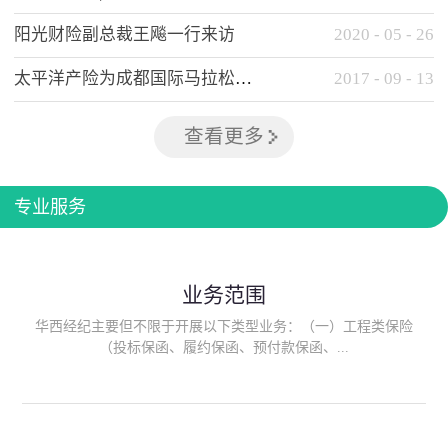
阳光财险副总裁王飚一行来访
2020
-
05
-
26
太平洋产险为成都国际马拉松提供全方位保险保障
2017
-
09
-
13
查看更多
专业服务
业务范围
华西经纪主要但不限于开展以下类型业务：（一）工程类保险
（投标保函、履约保函、预付款保函、...
质量保函、建筑工程/安装工程一切险、建筑工程施工人员团体意
外伤害综合保险、建筑施工企业雇主责任保险等）；（二）政府