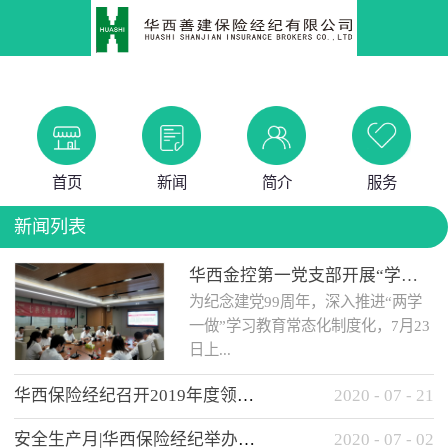
首页
新闻
简介
服务
新闻列表
华西金控第一党支部开展“学党史 知党情 做合格党员”主题教育工作会
为纪念建党99周年，深入推进“两学
一做”学习教育常态化制度化，7月23
日上...
华西保险经纪召开2019年度领导班子述职考核工作会
2020
-
07
-
21
午，华西金控第一党支部举办了“学
安全生产月|华西保险经纪举办应急消防安全知识培训
2020
-
07
-
02
党史、知党情、...