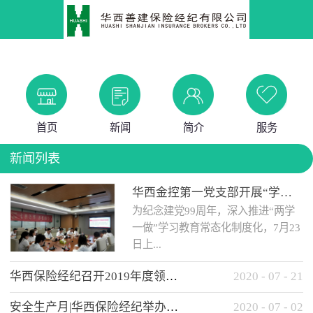
首页
新闻
简介
服务
新闻列表
华西金控第一党支部开展“学党史 知党情 做合格党员”主题教育工作会
为纪念建党99周年，深入推进“两学
一做”学习教育常态化制度化，7月23
日上...
华西保险经纪召开2019年度领导班子述职考核工作会
2020
-
07
-
21
午，华西金控第一党支部举办了“学
安全生产月|华西保险经纪举办应急消防安全知识培训
2020
-
07
-
02
党史、知党情、...