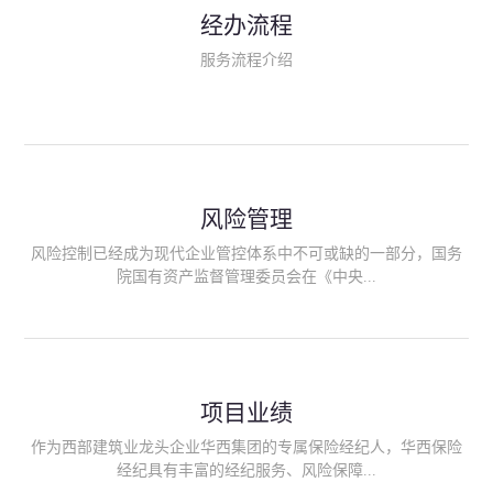
民生类保险（安全生产责任险、环境污染责任险、食品安全责任
经办流程
险、政府公共安全责任保险/自然灾害公众责任保险、精神病监护
人责任险、首台套/首版次保险、科技保险等）；（三）传统财产
服务流程介绍
险业务（车辆保险、企业财产保险、雇主责任险、企业员工团体
意外险、公众责任险、诉讼财产保全保函等）；（四）传统人身
险业务（意外险、健康险、养老险/年金等）；（五）其他定制保
险产品；（六）保险招投标业务。随着业务的开展，华西经纪会
逐步向集团产业链上下游延伸保险经纪服务，不仅把专业的建筑
工程领域保险经纪服务提供给同业企业，同时也为社会各行业提
供专业、优质的保险经纪服务。
风险管理
风险控制已经成为现代企业管控体系中不可或缺的一部分，国务
院国有资产监督管理委员会在《中央...
企业全面风险管理指引》中明确要求中央企业要建立风险管理组
织体系、制定风险管理措施、设立风险管理部门或聘请专业机构
进行风险管理。 四川华西保险经纪有限公司作为保险经纪人
项目业绩
能够为客户降低风险管理成本，提高经营效率；能够为企业提供
从风险评估、风险分析、风险防范、风险转移到灾后防损、索赔
作为西部建筑业龙头企业华西集团的专属保险经纪人，华西保险
等全方位、全过程、专家式的服务，拓展和深化由保险公司提供
经纪具有丰富的经纪服务、风险保障...
的传统服务，免却客户的后顾之忧。