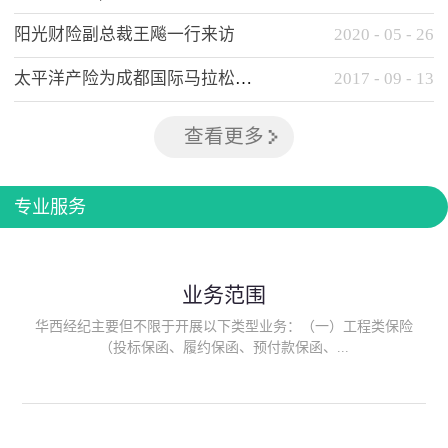
阳光财险副总裁王飚一行来访
2020
-
05
-
26
太平洋产险为成都国际马拉松提供全方位保险保障
2017
-
09
-
13
查看更多
专业服务
业务范围
华西经纪主要但不限于开展以下类型业务：（一）工程类保险
（投标保函、履约保函、预付款保函、...
质量保函、建筑工程/安装工程一切险、建筑工程施工人员团体意
外伤害综合保险、建筑施工企业雇主责任保险等）；（二）政府