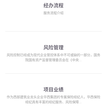
民生类保险（安全生产责任险、环境污染责任险、食品安全责任
经办流程
险、政府公共安全责任保险/自然灾害公众责任保险、精神病监护
人责任险、首台套/首版次保险、科技保险等）；（三）传统财产
服务流程介绍
险业务（车辆保险、企业财产保险、雇主责任险、企业员工团体
意外险、公众责任险、诉讼财产保全保函等）；（四）传统人身
险业务（意外险、健康险、养老险/年金等）；（五）其他定制保
险产品；（六）保险招投标业务。随着业务的开展，华西经纪会
逐步向集团产业链上下游延伸保险经纪服务，不仅把专业的建筑
工程领域保险经纪服务提供给同业企业，同时也为社会各行业提
供专业、优质的保险经纪服务。
风险管理
风险控制已经成为现代企业管控体系中不可或缺的一部分，国务
院国有资产监督管理委员会在《中央...
企业全面风险管理指引》中明确要求中央企业要建立风险管理组
织体系、制定风险管理措施、设立风险管理部门或聘请专业机构
进行风险管理。 四川华西保险经纪有限公司作为保险经纪人
项目业绩
能够为客户降低风险管理成本，提高经营效率；能够为企业提供
从风险评估、风险分析、风险防范、风险转移到灾后防损、索赔
作为西部建筑业龙头企业华西集团的专属保险经纪人，华西保险
等全方位、全过程、专家式的服务，拓展和深化由保险公司提供
经纪具有丰富的经纪服务、风险保障...
的传统服务，免却客户的后顾之忧。