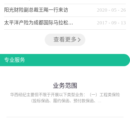
阳光财险副总裁王飚一行来访
2020
-
05
-
26
太平洋产险为成都国际马拉松提供全方位保险保障
2017
-
09
-
13
查看更多
专业服务
业务范围
华西经纪主要但不限于开展以下类型业务：（一）工程类保险
（投标保函、履约保函、预付款保函、...
质量保函、建筑工程/安装工程一切险、建筑工程施工人员团体意
外伤害综合保险、建筑施工企业雇主责任保险等）；（二）政府