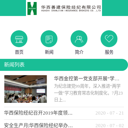
首页
新闻
简介
服务
新闻列表
华西金控第一党支部开展“学党史 知党情 做合格党员”主题教育工作会
为纪念建党99周年，深入推进“两学
一做”学习教育常态化制度化，7月23
日上...
华西保险经纪召开2019年度领导班子述职考核工作会
2020
-
07
-
21
午，华西金控第一党支部举办了“学
安全生产月|华西保险经纪举办应急消防安全知识培训
2020
-
07
-
02
党史、知党情、...