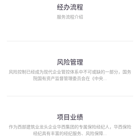
民生类保险（安全生产责任险、环境污染责任险、食品安全责任
经办流程
险、政府公共安全责任保险/自然灾害公众责任保险、精神病监护
人责任险、首台套/首版次保险、科技保险等）；（三）传统财产
服务流程介绍
险业务（车辆保险、企业财产保险、雇主责任险、企业员工团体
意外险、公众责任险、诉讼财产保全保函等）；（四）传统人身
险业务（意外险、健康险、养老险/年金等）；（五）其他定制保
险产品；（六）保险招投标业务。随着业务的开展，华西经纪会
逐步向集团产业链上下游延伸保险经纪服务，不仅把专业的建筑
工程领域保险经纪服务提供给同业企业，同时也为社会各行业提
供专业、优质的保险经纪服务。
风险管理
风险控制已经成为现代企业管控体系中不可或缺的一部分，国务
院国有资产监督管理委员会在《中央...
企业全面风险管理指引》中明确要求中央企业要建立风险管理组
织体系、制定风险管理措施、设立风险管理部门或聘请专业机构
进行风险管理。 四川华西保险经纪有限公司作为保险经纪人
项目业绩
能够为客户降低风险管理成本，提高经营效率；能够为企业提供
从风险评估、风险分析、风险防范、风险转移到灾后防损、索赔
作为西部建筑业龙头企业华西集团的专属保险经纪人，华西保险
等全方位、全过程、专家式的服务，拓展和深化由保险公司提供
经纪具有丰富的经纪服务、风险保障...
的传统服务，免却客户的后顾之忧。