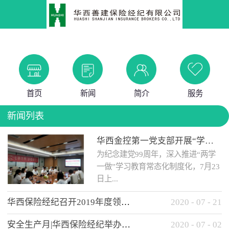
首页
新闻
简介
服务
新闻列表
华西金控第一党支部开展“学党史 知党情 做合格党员”主题教育工作会
为纪念建党99周年，深入推进“两学
一做”学习教育常态化制度化，7月23
日上...
华西保险经纪召开2019年度领导班子述职考核工作会
2020
-
07
-
21
午，华西金控第一党支部举办了“学
安全生产月|华西保险经纪举办应急消防安全知识培训
2020
-
07
-
02
党史、知党情、...