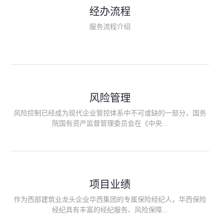
民生类保险（安全生产责任险、环境污染责任险、食品安全责任
经办流程
险、政府公共安全责任保险/自然灾害公众责任保险、精神病监护
人责任险、首台套/首版次保险、科技保险等）；（三）传统财产
服务流程介绍
险业务（车辆保险、企业财产保险、雇主责任险、企业员工团体
意外险、公众责任险、诉讼财产保全保函等）；（四）传统人身
险业务（意外险、健康险、养老险/年金等）；（五）其他定制保
险产品；（六）保险招投标业务。随着业务的开展，华西经纪会
逐步向集团产业链上下游延伸保险经纪服务，不仅把专业的建筑
工程领域保险经纪服务提供给同业企业，同时也为社会各行业提
供专业、优质的保险经纪服务。
风险管理
风险控制已经成为现代企业管控体系中不可或缺的一部分，国务
院国有资产监督管理委员会在《中央...
企业全面风险管理指引》中明确要求中央企业要建立风险管理组
织体系、制定风险管理措施、设立风险管理部门或聘请专业机构
进行风险管理。 四川华西保险经纪有限公司作为保险经纪人
项目业绩
能够为客户降低风险管理成本，提高经营效率；能够为企业提供
从风险评估、风险分析、风险防范、风险转移到灾后防损、索赔
作为西部建筑业龙头企业华西集团的专属保险经纪人，华西保险
等全方位、全过程、专家式的服务，拓展和深化由保险公司提供
经纪具有丰富的经纪服务、风险保障...
的传统服务，免却客户的后顾之忧。