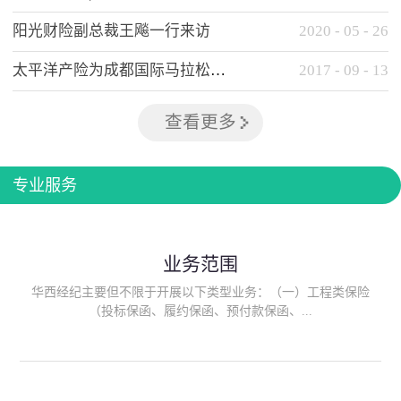
阳光财险副总裁王飚一行来访
2020
-
05
-
26
太平洋产险为成都国际马拉松提供全方位保险保障
2017
-
09
-
13
查看更多
专业服务
业务范围
华西经纪主要但不限于开展以下类型业务：（一）工程类保险
（投标保函、履约保函、预付款保函、...
质量保函、建筑工程/安装工程一切险、建筑工程施工人员团体意
外伤害综合保险、建筑施工企业雇主责任保险等）；（二）政府