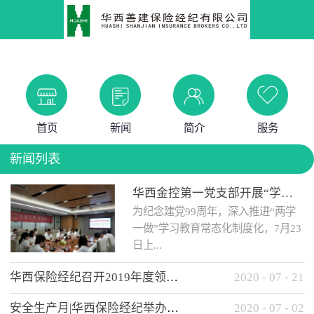
首页
新闻
简介
服务
新闻列表
华西金控第一党支部开展“学党史 知党情 做合格党员”主题教育工作会
为纪念建党99周年，深入推进“两学
一做”学习教育常态化制度化，7月23
日上...
华西保险经纪召开2019年度领导班子述职考核工作会
2020
-
07
-
21
午，华西金控第一党支部举办了“学
安全生产月|华西保险经纪举办应急消防安全知识培训
2020
-
07
-
02
党史、知党情、...