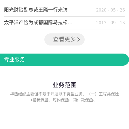
阳光财险副总裁王飚一行来访
2020
-
05
-
26
太平洋产险为成都国际马拉松提供全方位保险保障
2017
-
09
-
13
查看更多
专业服务
业务范围
华西经纪主要但不限于开展以下类型业务：（一）工程类保险
（投标保函、履约保函、预付款保函、...
质量保函、建筑工程/安装工程一切险、建筑工程施工人员团体意
外伤害综合保险、建筑施工企业雇主责任保险等）；（二）政府