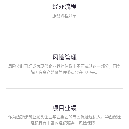
民生类保险（安全生产责任险、环境污染责任险、食品安全责任
经办流程
险、政府公共安全责任保险/自然灾害公众责任保险、精神病监护
人责任险、首台套/首版次保险、科技保险等）；（三）传统财产
服务流程介绍
险业务（车辆保险、企业财产保险、雇主责任险、企业员工团体
意外险、公众责任险、诉讼财产保全保函等）；（四）传统人身
险业务（意外险、健康险、养老险/年金等）；（五）其他定制保
险产品；（六）保险招投标业务。随着业务的开展，华西经纪会
逐步向集团产业链上下游延伸保险经纪服务，不仅把专业的建筑
工程领域保险经纪服务提供给同业企业，同时也为社会各行业提
供专业、优质的保险经纪服务。
风险管理
风险控制已经成为现代企业管控体系中不可或缺的一部分，国务
院国有资产监督管理委员会在《中央...
企业全面风险管理指引》中明确要求中央企业要建立风险管理组
织体系、制定风险管理措施、设立风险管理部门或聘请专业机构
进行风险管理。 四川华西保险经纪有限公司作为保险经纪人
项目业绩
能够为客户降低风险管理成本，提高经营效率；能够为企业提供
从风险评估、风险分析、风险防范、风险转移到灾后防损、索赔
作为西部建筑业龙头企业华西集团的专属保险经纪人，华西保险
等全方位、全过程、专家式的服务，拓展和深化由保险公司提供
经纪具有丰富的经纪服务、风险保障...
的传统服务，免却客户的后顾之忧。