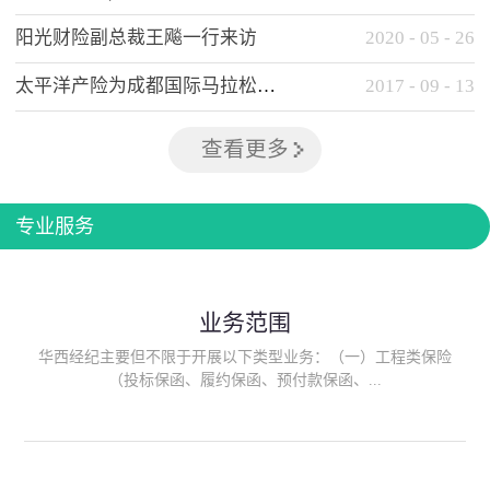
阳光财险副总裁王飚一行来访
2020
-
05
-
26
太平洋产险为成都国际马拉松提供全方位保险保障
2017
-
09
-
13
查看更多
专业服务
业务范围
华西经纪主要但不限于开展以下类型业务：（一）工程类保险
（投标保函、履约保函、预付款保函、...
质量保函、建筑工程/安装工程一切险、建筑工程施工人员团体意
外伤害综合保险、建筑施工企业雇主责任保险等）；（二）政府