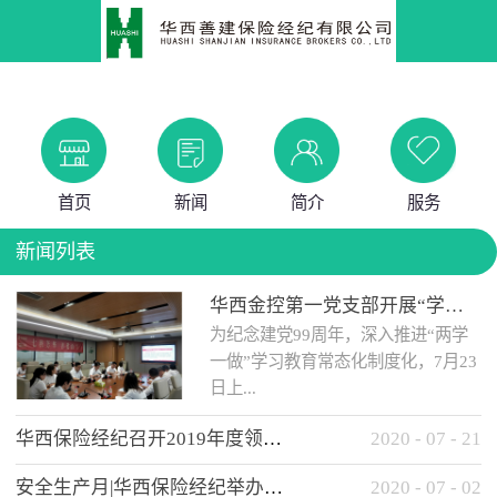
首页
新闻
简介
服务
新闻列表
华西金控第一党支部开展“学党史 知党情 做合格党员”主题教育工作会
为纪念建党99周年，深入推进“两学
一做”学习教育常态化制度化，7月23
日上...
华西保险经纪召开2019年度领导班子述职考核工作会
2020
-
07
-
21
午，华西金控第一党支部举办了“学
安全生产月|华西保险经纪举办应急消防安全知识培训
2020
-
07
-
02
党史、知党情、...