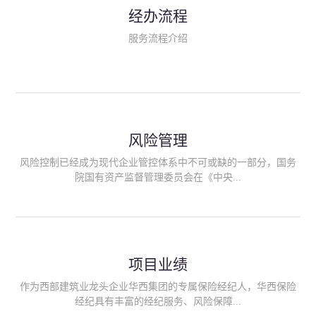
民生类保险（安全生产责任险、环境污染责任险、食品安全责任
经办流程
险、政府公共安全责任保险/自然灾害公众责任保险、精神病监护
人责任险、首台套/首版次保险、科技保险等）；（三）传统财产
服务流程介绍
险业务（车辆保险、企业财产保险、雇主责任险、企业员工团体
意外险、公众责任险、诉讼财产保全保函等）；（四）传统人身
险业务（意外险、健康险、养老险/年金等）；（五）其他定制保
险产品；（六）保险招投标业务。随着业务的开展，华西经纪会
逐步向集团产业链上下游延伸保险经纪服务，不仅把专业的建筑
工程领域保险经纪服务提供给同业企业，同时也为社会各行业提
供专业、优质的保险经纪服务。
风险管理
风险控制已经成为现代企业管控体系中不可或缺的一部分，国务
院国有资产监督管理委员会在《中央...
企业全面风险管理指引》中明确要求中央企业要建立风险管理组
织体系、制定风险管理措施、设立风险管理部门或聘请专业机构
进行风险管理。 四川华西保险经纪有限公司作为保险经纪人
项目业绩
能够为客户降低风险管理成本，提高经营效率；能够为企业提供
从风险评估、风险分析、风险防范、风险转移到灾后防损、索赔
作为西部建筑业龙头企业华西集团的专属保险经纪人，华西保险
等全方位、全过程、专家式的服务，拓展和深化由保险公司提供
经纪具有丰富的经纪服务、风险保障...
的传统服务，免却客户的后顾之忧。