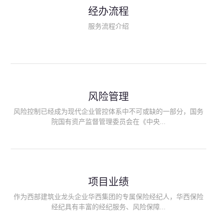
民生类保险（安全生产责任险、环境污染责任险、食品安全责任
经办流程
险、政府公共安全责任保险/自然灾害公众责任保险、精神病监护
人责任险、首台套/首版次保险、科技保险等）；（三）传统财产
服务流程介绍
险业务（车辆保险、企业财产保险、雇主责任险、企业员工团体
意外险、公众责任险、诉讼财产保全保函等）；（四）传统人身
险业务（意外险、健康险、养老险/年金等）；（五）其他定制保
险产品；（六）保险招投标业务。随着业务的开展，华西经纪会
逐步向集团产业链上下游延伸保险经纪服务，不仅把专业的建筑
工程领域保险经纪服务提供给同业企业，同时也为社会各行业提
供专业、优质的保险经纪服务。
风险管理
风险控制已经成为现代企业管控体系中不可或缺的一部分，国务
院国有资产监督管理委员会在《中央...
企业全面风险管理指引》中明确要求中央企业要建立风险管理组
织体系、制定风险管理措施、设立风险管理部门或聘请专业机构
进行风险管理。 四川华西保险经纪有限公司作为保险经纪人
项目业绩
能够为客户降低风险管理成本，提高经营效率；能够为企业提供
从风险评估、风险分析、风险防范、风险转移到灾后防损、索赔
作为西部建筑业龙头企业华西集团的专属保险经纪人，华西保险
等全方位、全过程、专家式的服务，拓展和深化由保险公司提供
经纪具有丰富的经纪服务、风险保障...
的传统服务，免却客户的后顾之忧。