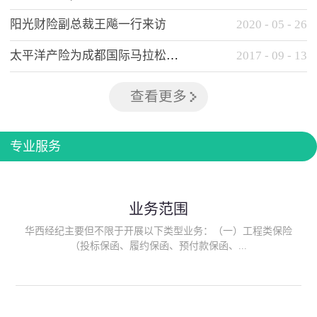
阳光财险副总裁王飚一行来访
2020
-
05
-
26
太平洋产险为成都国际马拉松提供全方位保险保障
2017
-
09
-
13
查看更多
专业服务
业务范围
华西经纪主要但不限于开展以下类型业务：（一）工程类保险
（投标保函、履约保函、预付款保函、...
质量保函、建筑工程/安装工程一切险、建筑工程施工人员团体意
外伤害综合保险、建筑施工企业雇主责任保险等）；（二）政府