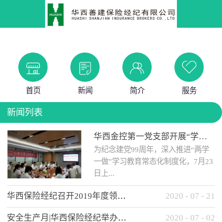
首页
新闻
简介
服务
新闻列表
华西金控第一党支部开展“学党史 知党情 做合格党员”主题教育工作会
为纪念建党99周年，深入推进“两学
一做”学习教育常态化制度化，7月23
日上...
华西保险经纪召开2019年度领导班子述职考核工作会
2020
-
07
-
21
午，华西金控第一党支部举办了“学
安全生产月|华西保险经纪举办应急消防安全知识培训
2020
-
07
-
02
党史、知党情、...