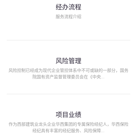
民生类保险（安全生产责任险、环境污染责任险、食品安全责任
经办流程
险、政府公共安全责任保险/自然灾害公众责任保险、精神病监护
人责任险、首台套/首版次保险、科技保险等）；（三）传统财产
服务流程介绍
险业务（车辆保险、企业财产保险、雇主责任险、企业员工团体
意外险、公众责任险、诉讼财产保全保函等）；（四）传统人身
险业务（意外险、健康险、养老险/年金等）；（五）其他定制保
险产品；（六）保险招投标业务。随着业务的开展，华西经纪会
逐步向集团产业链上下游延伸保险经纪服务，不仅把专业的建筑
工程领域保险经纪服务提供给同业企业，同时也为社会各行业提
供专业、优质的保险经纪服务。
风险管理
风险控制已经成为现代企业管控体系中不可或缺的一部分，国务
院国有资产监督管理委员会在《中央...
企业全面风险管理指引》中明确要求中央企业要建立风险管理组
织体系、制定风险管理措施、设立风险管理部门或聘请专业机构
进行风险管理。 四川华西保险经纪有限公司作为保险经纪人
项目业绩
能够为客户降低风险管理成本，提高经营效率；能够为企业提供
从风险评估、风险分析、风险防范、风险转移到灾后防损、索赔
作为西部建筑业龙头企业华西集团的专属保险经纪人，华西保险
等全方位、全过程、专家式的服务，拓展和深化由保险公司提供
经纪具有丰富的经纪服务、风险保障...
的传统服务，免却客户的后顾之忧。