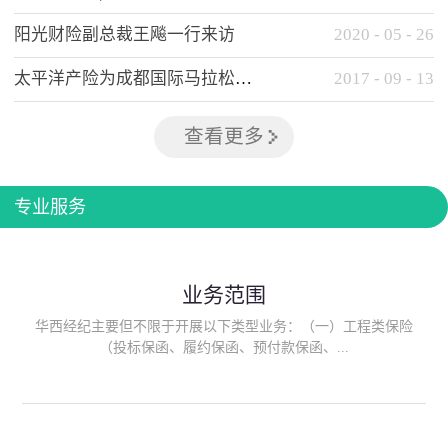
阳光财险副总裁王飚一行来访
2020
-
05
-
26
太平洋产险为成都国际马拉松提供全方位保险保障
2017
-
09
-
13
查看更多
专业服务
业务范围
华西经纪主要但不限于开展以下类型业务：（一）工程类保险
（投标保函、履约保函、预付款保函、...
质量保函、建筑工程/安装工程一切险、建筑工程施工人员团体意
外伤害综合保险、建筑施工企业雇主责任保险等）；（二）政府