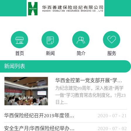
首页
新闻
简介
服务
新闻列表
华西金控第一党支部开展“学党史 知党情 做合格党员”主题教育工作会
为纪念建党99周年，深入推进“两学
一做”学习教育常态化制度化，7月23
日上...
华西保险经纪召开2019年度领导班子述职考核工作会
2020
-
07
-
21
午，华西金控第一党支部举办了“学
安全生产月|华西保险经纪举办应急消防安全知识培训
2020
-
07
-
02
党史、知党情、...