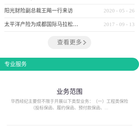
阳光财险副总裁王飚一行来访
2020
-
05
-
26
太平洋产险为成都国际马拉松提供全方位保险保障
2017
-
09
-
13
查看更多
专业服务
业务范围
华西经纪主要但不限于开展以下类型业务：（一）工程类保险
（投标保函、履约保函、预付款保函、...
质量保函、建筑工程/安装工程一切险、建筑工程施工人员团体意
外伤害综合保险、建筑施工企业雇主责任保险等）；（二）政府