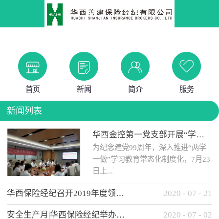
首页
新闻
简介
服务
新闻列表
华西金控第一党支部开展“学党史 知党情 做合格党员”主题教育工作会
为纪念建党99周年，深入推进“两学
一做”学习教育常态化制度化，7月23
日上...
华西保险经纪召开2019年度领导班子述职考核工作会
2020
-
07
-
21
午，华西金控第一党支部举办了“学
安全生产月|华西保险经纪举办应急消防安全知识培训
2020
-
07
-
02
党史、知党情、...