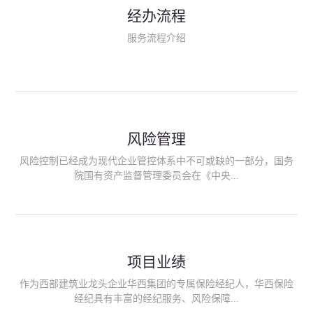
民生类保险（安全生产责任险、环境污染责任险、食品安全责任
经办流程
险、政府公共安全责任保险/自然灾害公众责任保险、精神病监护
人责任险、首台套/首版次保险、科技保险等）；（三）传统财产
服务流程介绍
险业务（车辆保险、企业财产保险、雇主责任险、企业员工团体
意外险、公众责任险、诉讼财产保全保函等）；（四）传统人身
险业务（意外险、健康险、养老险/年金等）；（五）其他定制保
险产品；（六）保险招投标业务。随着业务的开展，华西经纪会
逐步向集团产业链上下游延伸保险经纪服务，不仅把专业的建筑
工程领域保险经纪服务提供给同业企业，同时也为社会各行业提
供专业、优质的保险经纪服务。
风险管理
风险控制已经成为现代企业管控体系中不可或缺的一部分，国务
院国有资产监督管理委员会在《中央...
企业全面风险管理指引》中明确要求中央企业要建立风险管理组
织体系、制定风险管理措施、设立风险管理部门或聘请专业机构
进行风险管理。 四川华西保险经纪有限公司作为保险经纪人
项目业绩
能够为客户降低风险管理成本，提高经营效率；能够为企业提供
从风险评估、风险分析、风险防范、风险转移到灾后防损、索赔
作为西部建筑业龙头企业华西集团的专属保险经纪人，华西保险
等全方位、全过程、专家式的服务，拓展和深化由保险公司提供
经纪具有丰富的经纪服务、风险保障...
的传统服务，免却客户的后顾之忧。