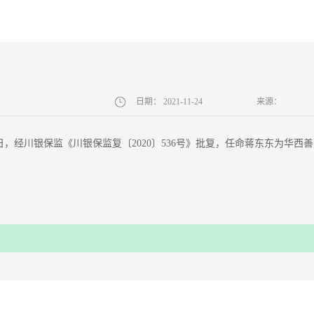
日期：
2021-11-24
来源：
月28日，经川银保监《川银保监复〔2020〕536号》批复，任命蒋东东为华