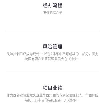
民生类保险（安全生产责任险、环境污染责任险、食品安全责任
经办流程
险、政府公共安全责任保险/自然灾害公众责任保险、精神病监护
人责任险、首台套/首版次保险、科技保险等）；（三）传统财产
服务流程介绍
险业务（车辆保险、企业财产保险、雇主责任险、企业员工团体
意外险、公众责任险、诉讼财产保全保函等）；（四）传统人身
险业务（意外险、健康险、养老险/年金等）；（五）其他定制保
险产品；（六）保险招投标业务。随着业务的开展，华西经纪会
逐步向集团产业链上下游延伸保险经纪服务，不仅把专业的建筑
工程领域保险经纪服务提供给同业企业，同时也为社会各行业提
供专业、优质的保险经纪服务。
风险管理
风险控制已经成为现代企业管控体系中不可或缺的一部分，国务
院国有资产监督管理委员会在《中央...
企业全面风险管理指引》中明确要求中央企业要建立风险管理组
织体系、制定风险管理措施、设立风险管理部门或聘请专业机构
进行风险管理。 四川华西保险经纪有限公司作为保险经纪人
项目业绩
能够为客户降低风险管理成本，提高经营效率；能够为企业提供
从风险评估、风险分析、风险防范、风险转移到灾后防损、索赔
作为西部建筑业龙头企业华西集团的专属保险经纪人，华西保险
等全方位、全过程、专家式的服务，拓展和深化由保险公司提供
经纪具有丰富的经纪服务、风险保障...
的传统服务，免却客户的后顾之忧。