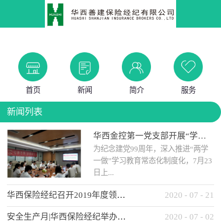
首页
新闻
简介
服务
新闻列表
华西金控第一党支部开展“学党史 知党情 做合格党员”主题教育工作会
为纪念建党99周年，深入推进“两学
一做”学习教育常态化制度化，7月23
日上...
华西保险经纪召开2019年度领导班子述职考核工作会
2020
-
07
-
21
午，华西金控第一党支部举办了“学
安全生产月|华西保险经纪举办应急消防安全知识培训
2020
-
07
-
02
党史、知党情、...