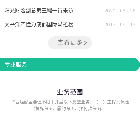
阳光财险副总裁王飚一行来访
2020
-
05
-
26
太平洋产险为成都国际马拉松提供全方位保险保障
2017
-
09
-
13
查看更多
专业服务
业务范围
华西经纪主要但不限于开展以下类型业务：（一）工程类保险
（投标保函、履约保函、预付款保函、...
质量保函、建筑工程/安装工程一切险、建筑工程施工人员团体意
外伤害综合保险、建筑施工企业雇主责任保险等）；（二）政府