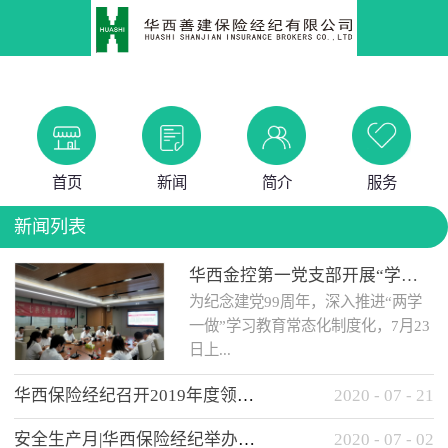
首页
新闻
简介
服务
新闻列表
华西金控第一党支部开展“学党史 知党情 做合格党员”主题教育工作会
为纪念建党99周年，深入推进“两学
一做”学习教育常态化制度化，7月23
日上...
华西保险经纪召开2019年度领导班子述职考核工作会
2020
-
07
-
21
午，华西金控第一党支部举办了“学
安全生产月|华西保险经纪举办应急消防安全知识培训
2020
-
07
-
02
党史、知党情、...