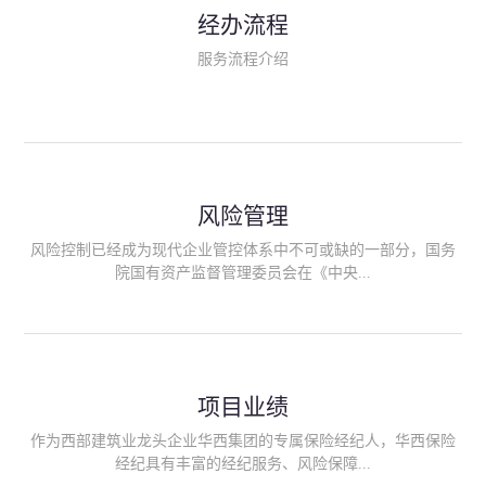
民生类保险（安全生产责任险、环境污染责任险、食品安全责任
经办流程
险、政府公共安全责任保险/自然灾害公众责任保险、精神病监护
人责任险、首台套/首版次保险、科技保险等）；（三）传统财产
服务流程介绍
险业务（车辆保险、企业财产保险、雇主责任险、企业员工团体
意外险、公众责任险、诉讼财产保全保函等）；（四）传统人身
险业务（意外险、健康险、养老险/年金等）；（五）其他定制保
险产品；（六）保险招投标业务。随着业务的开展，华西经纪会
逐步向集团产业链上下游延伸保险经纪服务，不仅把专业的建筑
工程领域保险经纪服务提供给同业企业，同时也为社会各行业提
供专业、优质的保险经纪服务。
风险管理
风险控制已经成为现代企业管控体系中不可或缺的一部分，国务
院国有资产监督管理委员会在《中央...
企业全面风险管理指引》中明确要求中央企业要建立风险管理组
织体系、制定风险管理措施、设立风险管理部门或聘请专业机构
进行风险管理。 四川华西保险经纪有限公司作为保险经纪人
项目业绩
能够为客户降低风险管理成本，提高经营效率；能够为企业提供
从风险评估、风险分析、风险防范、风险转移到灾后防损、索赔
作为西部建筑业龙头企业华西集团的专属保险经纪人，华西保险
等全方位、全过程、专家式的服务，拓展和深化由保险公司提供
经纪具有丰富的经纪服务、风险保障...
的传统服务，免却客户的后顾之忧。