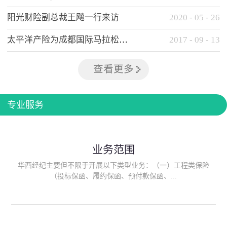
阳光财险副总裁王飚一行来访
2020
-
05
-
26
太平洋产险为成都国际马拉松提供全方位保险保障
2017
-
09
-
13
查看更多
专业服务
业务范围
华西经纪主要但不限于开展以下类型业务：（一）工程类保险
（投标保函、履约保函、预付款保函、...
质量保函、建筑工程/安装工程一切险、建筑工程施工人员团体意
外伤害综合保险、建筑施工企业雇主责任保险等）；（二）政府