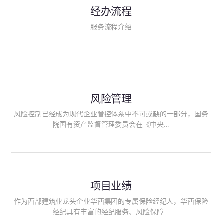
民生类保险（安全生产责任险、环境污染责任险、食品安全责任
经办流程
险、政府公共安全责任保险/自然灾害公众责任保险、精神病监护
人责任险、首台套/首版次保险、科技保险等）；（三）传统财产
服务流程介绍
险业务（车辆保险、企业财产保险、雇主责任险、企业员工团体
意外险、公众责任险、诉讼财产保全保函等）；（四）传统人身
险业务（意外险、健康险、养老险/年金等）；（五）其他定制保
险产品；（六）保险招投标业务。随着业务的开展，华西经纪会
逐步向集团产业链上下游延伸保险经纪服务，不仅把专业的建筑
工程领域保险经纪服务提供给同业企业，同时也为社会各行业提
供专业、优质的保险经纪服务。
风险管理
风险控制已经成为现代企业管控体系中不可或缺的一部分，国务
院国有资产监督管理委员会在《中央...
企业全面风险管理指引》中明确要求中央企业要建立风险管理组
织体系、制定风险管理措施、设立风险管理部门或聘请专业机构
进行风险管理。 四川华西保险经纪有限公司作为保险经纪人
项目业绩
能够为客户降低风险管理成本，提高经营效率；能够为企业提供
从风险评估、风险分析、风险防范、风险转移到灾后防损、索赔
作为西部建筑业龙头企业华西集团的专属保险经纪人，华西保险
等全方位、全过程、专家式的服务，拓展和深化由保险公司提供
经纪具有丰富的经纪服务、风险保障...
的传统服务，免却客户的后顾之忧。