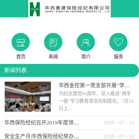
首页
新闻
简介
服务
新闻列表
华西金控第一党支部开展“学党史 知党情 做合格党员”主题教育工作会
为纪念建党99周年，深入推进“两学
一做”学习教育常态化制度化，7月23
日上...
华西保险经纪召开2019年度领导班子述职考核工作会
2020
-
07
-
21
午，华西金控第一党支部举办了“学
安全生产月|华西保险经纪举办应急消防安全知识培训
2020
-
07
-
02
党史、知党情、...