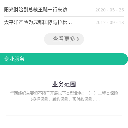
阳光财险副总裁王飚一行来访
2020
-
05
-
26
太平洋产险为成都国际马拉松提供全方位保险保障
2017
-
09
-
13
查看更多
专业服务
业务范围
华西经纪主要但不限于开展以下类型业务：（一）工程类保险
（投标保函、履约保函、预付款保函、...
质量保函、建筑工程/安装工程一切险、建筑工程施工人员团体意
外伤害综合保险、建筑施工企业雇主责任保险等）；（二）政府