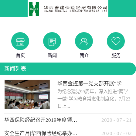
首页
新闻
简介
服务
新闻列表
华西金控第一党支部开展“学党史 知党情 做合格党员”主题教育工作会
为纪念建党99周年，深入推进“两学
一做”学习教育常态化制度化，7月23
日上...
华西保险经纪召开2019年度领导班子述职考核工作会
2020
-
07
-
21
午，华西金控第一党支部举办了“学
安全生产月|华西保险经纪举办应急消防安全知识培训
2020
-
07
-
02
党史、知党情、...