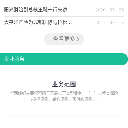
阳光财险副总裁王飚一行来访
2020
-
05
-
26
太平洋产险为成都国际马拉松提供全方位保险保障
2017
-
09
-
13
查看更多
专业服务
业务范围
华西经纪主要但不限于开展以下类型业务：（一）工程类保险
（投标保函、履约保函、预付款保函、...
质量保函、建筑工程/安装工程一切险、建筑工程施工人员团体意
外伤害综合保险、建筑施工企业雇主责任保险等）；（二）政府