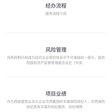
民生类保险（安全生产责任险、环境污染责任险、食品安全责任
经办流程
险、政府公共安全责任保险/自然灾害公众责任保险、精神病监护
人责任险、首台套/首版次保险、科技保险等）；（三）传统财产
服务流程介绍
险业务（车辆保险、企业财产保险、雇主责任险、企业员工团体
意外险、公众责任险、诉讼财产保全保函等）；（四）传统人身
险业务（意外险、健康险、养老险/年金等）；（五）其他定制保
险产品；（六）保险招投标业务。随着业务的开展，华西经纪会
逐步向集团产业链上下游延伸保险经纪服务，不仅把专业的建筑
工程领域保险经纪服务提供给同业企业，同时也为社会各行业提
供专业、优质的保险经纪服务。
风险管理
风险控制已经成为现代企业管控体系中不可或缺的一部分，国务
院国有资产监督管理委员会在《中央...
企业全面风险管理指引》中明确要求中央企业要建立风险管理组
织体系、制定风险管理措施、设立风险管理部门或聘请专业机构
进行风险管理。 四川华西保险经纪有限公司作为保险经纪人
项目业绩
能够为客户降低风险管理成本，提高经营效率；能够为企业提供
从风险评估、风险分析、风险防范、风险转移到灾后防损、索赔
作为西部建筑业龙头企业华西集团的专属保险经纪人，华西保险
等全方位、全过程、专家式的服务，拓展和深化由保险公司提供
经纪具有丰富的经纪服务、风险保障...
的传统服务，免却客户的后顾之忧。