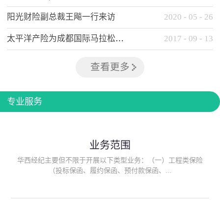
阳光财险副总裁王飚一行来访
2020
-
05
-
26
太平洋产险为成都国际马拉松提供全方位保险保障
2017
-
09
-
13
查看更多
专业服务
业务范围
华西经纪主要但不限于开展以下类型业务：（一）工程类保险
（投标保函、履约保函、预付款保函、...
质量保函、建筑工程/安装工程一切险、建筑工程施工人员团体意
外伤害综合保险、建筑施工企业雇主责任保险等）；（二）政府