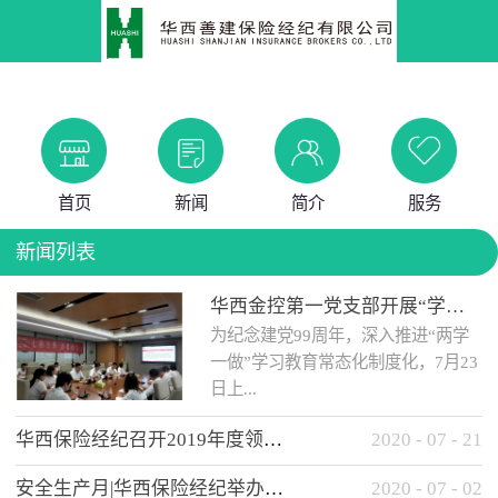
首页
新闻
简介
服务
新闻列表
华西金控第一党支部开展“学党史 知党情 做合格党员”主题教育工作会
为纪念建党99周年，深入推进“两学
一做”学习教育常态化制度化，7月23
日上...
华西保险经纪召开2019年度领导班子述职考核工作会
2020
-
07
-
21
午，华西金控第一党支部举办了“学
安全生产月|华西保险经纪举办应急消防安全知识培训
2020
-
07
-
02
党史、知党情、...