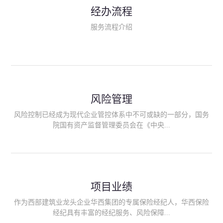
民生类保险（安全生产责任险、环境污染责任险、食品安全责任
经办流程
险、政府公共安全责任保险/自然灾害公众责任保险、精神病监护
人责任险、首台套/首版次保险、科技保险等）；（三）传统财产
服务流程介绍
险业务（车辆保险、企业财产保险、雇主责任险、企业员工团体
意外险、公众责任险、诉讼财产保全保函等）；（四）传统人身
险业务（意外险、健康险、养老险/年金等）；（五）其他定制保
险产品；（六）保险招投标业务。随着业务的开展，华西经纪会
逐步向集团产业链上下游延伸保险经纪服务，不仅把专业的建筑
工程领域保险经纪服务提供给同业企业，同时也为社会各行业提
供专业、优质的保险经纪服务。
风险管理
风险控制已经成为现代企业管控体系中不可或缺的一部分，国务
院国有资产监督管理委员会在《中央...
企业全面风险管理指引》中明确要求中央企业要建立风险管理组
织体系、制定风险管理措施、设立风险管理部门或聘请专业机构
进行风险管理。 四川华西保险经纪有限公司作为保险经纪人
项目业绩
能够为客户降低风险管理成本，提高经营效率；能够为企业提供
从风险评估、风险分析、风险防范、风险转移到灾后防损、索赔
作为西部建筑业龙头企业华西集团的专属保险经纪人，华西保险
等全方位、全过程、专家式的服务，拓展和深化由保险公司提供
经纪具有丰富的经纪服务、风险保障...
的传统服务，免却客户的后顾之忧。