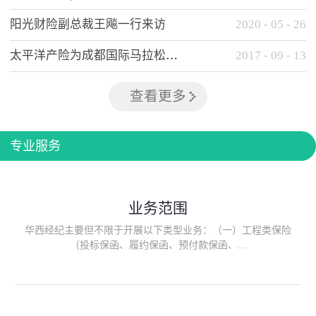
阳光财险副总裁王飚一行来访
2020
-
05
-
26
太平洋产险为成都国际马拉松提供全方位保险保障
2017
-
09
-
13
查看更多
专业服务
业务范围
华西经纪主要但不限于开展以下类型业务：（一）工程类保险
（投标保函、履约保函、预付款保函、...
质量保函、建筑工程/安装工程一切险、建筑工程施工人员团体意
外伤害综合保险、建筑施工企业雇主责任保险等）；（二）政府