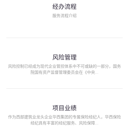
民生类保险（安全生产责任险、环境污染责任险、食品安全责任
经办流程
险、政府公共安全责任保险/自然灾害公众责任保险、精神病监护
人责任险、首台套/首版次保险、科技保险等）；（三）传统财产
服务流程介绍
险业务（车辆保险、企业财产保险、雇主责任险、企业员工团体
意外险、公众责任险、诉讼财产保全保函等）；（四）传统人身
险业务（意外险、健康险、养老险/年金等）；（五）其他定制保
险产品；（六）保险招投标业务。随着业务的开展，华西经纪会
逐步向集团产业链上下游延伸保险经纪服务，不仅把专业的建筑
工程领域保险经纪服务提供给同业企业，同时也为社会各行业提
供专业、优质的保险经纪服务。
风险管理
风险控制已经成为现代企业管控体系中不可或缺的一部分，国务
院国有资产监督管理委员会在《中央...
企业全面风险管理指引》中明确要求中央企业要建立风险管理组
织体系、制定风险管理措施、设立风险管理部门或聘请专业机构
进行风险管理。 四川华西保险经纪有限公司作为保险经纪人
项目业绩
能够为客户降低风险管理成本，提高经营效率；能够为企业提供
从风险评估、风险分析、风险防范、风险转移到灾后防损、索赔
作为西部建筑业龙头企业华西集团的专属保险经纪人，华西保险
等全方位、全过程、专家式的服务，拓展和深化由保险公司提供
经纪具有丰富的经纪服务、风险保障...
的传统服务，免却客户的后顾之忧。