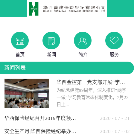
首页
新闻
简介
服务
新闻列表
华西金控第一党支部开展“学党史 知党情 做合格党员”主题教育工作会
为纪念建党99周年，深入推进“两学
一做”学习教育常态化制度化，7月23
日上...
华西保险经纪召开2019年度领导班子述职考核工作会
2020
-
07
-
21
午，华西金控第一党支部举办了“学
安全生产月|华西保险经纪举办应急消防安全知识培训
2020
-
07
-
02
党史、知党情、...