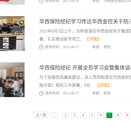
发布时间：
2021
-
09
-
10
来源：
华西金控微信公
华西保险经纪学习传达华西金控关于防
2021年8月3日上午，为积极落实华西金控关于集
署，扎实推动各专项工...
【详情】
发布时间：
2021
-
08
-
17
来源：
原创
华西保险经纪 开展全员学习会暨集体谈
为了加强党风廉政建设，深入贯彻和落实华西金控
施方案》相关工作部署，8月...
【详情】
发布时间：
2021
-
08
-
17
来源：
原创
上一页
...
2
3
4
5
6
7
8
9