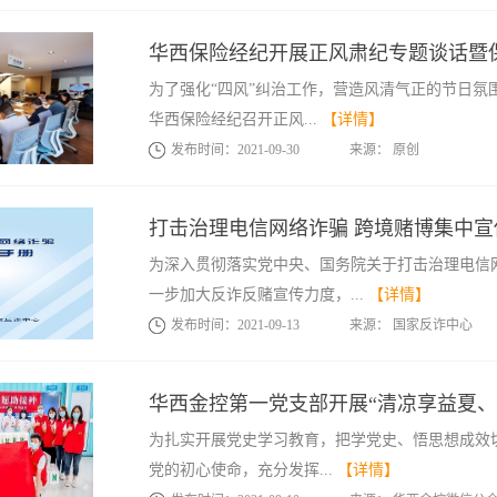
华西保险经纪开展正风肃纪专题谈话暨
为了强化“四风”纠治工作，营造风清气正的节日氛
华西保险经纪召开正风...
【详情】
发布时间：
2021
-
09
-
30
来源：
原创
打击治理电信网络诈骗 跨境赌博集中宣
为深入贯彻落实党中央、国务院关于打击治理电信
一步加大反诈反赌宣传力度，...
【详情】
发布时间：
2021
-
09
-
13
来源：
国家反诈中心
华西金控第一党支部开展“清凉享益夏、
为扎实开展党史学习教育，把学党史、悟思想成效切
党的初心使命，充分发挥...
【详情】