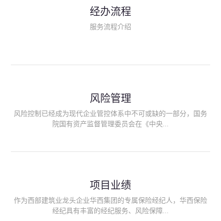
民生类保险（安全生产责任险、环境污染责任险、食品安全责任
经办流程
险、政府公共安全责任保险/自然灾害公众责任保险、精神病监护
人责任险、首台套/首版次保险、科技保险等）；（三）传统财产
服务流程介绍
险业务（车辆保险、企业财产保险、雇主责任险、企业员工团体
意外险、公众责任险、诉讼财产保全保函等）；（四）传统人身
险业务（意外险、健康险、养老险/年金等）；（五）其他定制保
险产品；（六）保险招投标业务。随着业务的开展，华西经纪会
逐步向集团产业链上下游延伸保险经纪服务，不仅把专业的建筑
工程领域保险经纪服务提供给同业企业，同时也为社会各行业提
供专业、优质的保险经纪服务。
风险管理
风险控制已经成为现代企业管控体系中不可或缺的一部分，国务
院国有资产监督管理委员会在《中央...
企业全面风险管理指引》中明确要求中央企业要建立风险管理组
织体系、制定风险管理措施、设立风险管理部门或聘请专业机构
进行风险管理。 四川华西保险经纪有限公司作为保险经纪人
项目业绩
能够为客户降低风险管理成本，提高经营效率；能够为企业提供
从风险评估、风险分析、风险防范、风险转移到灾后防损、索赔
作为西部建筑业龙头企业华西集团的专属保险经纪人，华西保险
等全方位、全过程、专家式的服务，拓展和深化由保险公司提供
经纪具有丰富的经纪服务、风险保障...
的传统服务，免却客户的后顾之忧。