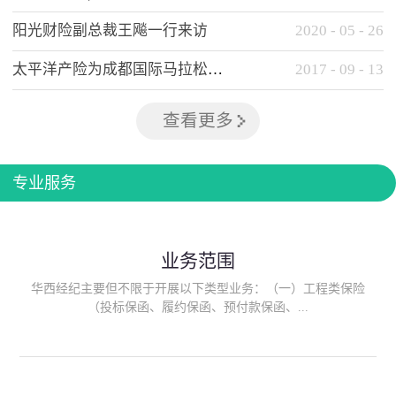
阳光财险副总裁王飚一行来访
2020
-
05
-
26
太平洋产险为成都国际马拉松提供全方位保险保障
2017
-
09
-
13
查看更多
专业服务
业务范围
华西经纪主要但不限于开展以下类型业务：（一）工程类保险
（投标保函、履约保函、预付款保函、...
质量保函、建筑工程/安装工程一切险、建筑工程施工人员团体意
外伤害综合保险、建筑施工企业雇主责任保险等）；（二）政府