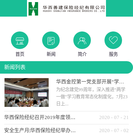
首页
新闻
简介
服务
新闻列表
华西金控第一党支部开展“学党史 知党情 做合格党员”主题教育工作会
为纪念建党99周年，深入推进“两学
一做”学习教育常态化制度化，7月23
日上...
华西保险经纪召开2019年度领导班子述职考核工作会
2020
-
07
-
21
午，华西金控第一党支部举办了“学
安全生产月|华西保险经纪举办应急消防安全知识培训
2020
-
07
-
02
党史、知党情、...