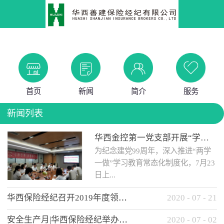
首页
新闻
简介
服务
新闻列表
华西金控第一党支部开展“学党史 知党情 做合格党员”主题教育工作会
为纪念建党99周年，深入推进“两学
一做”学习教育常态化制度化，7月23
日上...
华西保险经纪召开2019年度领导班子述职考核工作会
2020
-
07
-
21
午，华西金控第一党支部举办了“学
安全生产月|华西保险经纪举办应急消防安全知识培训
2020
-
07
-
02
党史、知党情、...