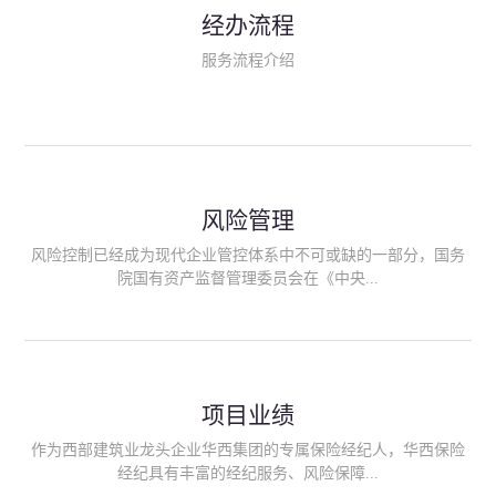
民生类保险（安全生产责任险、环境污染责任险、食品安全责任
经办流程
险、政府公共安全责任保险/自然灾害公众责任保险、精神病监护
人责任险、首台套/首版次保险、科技保险等）；（三）传统财产
服务流程介绍
险业务（车辆保险、企业财产保险、雇主责任险、企业员工团体
意外险、公众责任险、诉讼财产保全保函等）；（四）传统人身
险业务（意外险、健康险、养老险/年金等）；（五）其他定制保
险产品；（六）保险招投标业务。随着业务的开展，华西经纪会
逐步向集团产业链上下游延伸保险经纪服务，不仅把专业的建筑
工程领域保险经纪服务提供给同业企业，同时也为社会各行业提
供专业、优质的保险经纪服务。
风险管理
风险控制已经成为现代企业管控体系中不可或缺的一部分，国务
院国有资产监督管理委员会在《中央...
企业全面风险管理指引》中明确要求中央企业要建立风险管理组
织体系、制定风险管理措施、设立风险管理部门或聘请专业机构
进行风险管理。 四川华西保险经纪有限公司作为保险经纪人
项目业绩
能够为客户降低风险管理成本，提高经营效率；能够为企业提供
从风险评估、风险分析、风险防范、风险转移到灾后防损、索赔
作为西部建筑业龙头企业华西集团的专属保险经纪人，华西保险
等全方位、全过程、专家式的服务，拓展和深化由保险公司提供
经纪具有丰富的经纪服务、风险保障...
的传统服务，免却客户的后顾之忧。