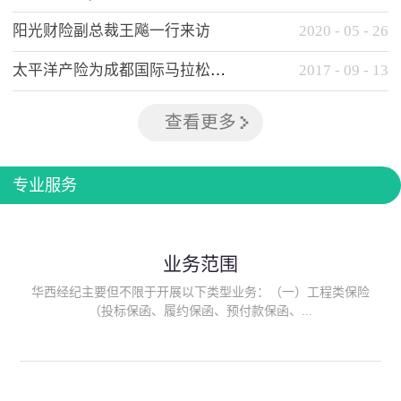
阳光财险副总裁王飚一行来访
2020
-
05
-
26
太平洋产险为成都国际马拉松提供全方位保险保障
2017
-
09
-
13
查看更多
专业服务
业务范围
华西经纪主要但不限于开展以下类型业务：（一）工程类保险
（投标保函、履约保函、预付款保函、...
质量保函、建筑工程/安装工程一切险、建筑工程施工人员团体意
外伤害综合保险、建筑施工企业雇主责任保险等）；（二）政府