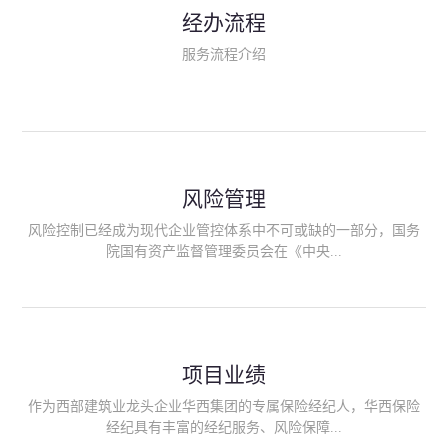
民生类保险（安全生产责任险、环境污染责任险、食品安全责任
经办流程
险、政府公共安全责任保险/自然灾害公众责任保险、精神病监护
人责任险、首台套/首版次保险、科技保险等）；（三）传统财产
服务流程介绍
险业务（车辆保险、企业财产保险、雇主责任险、企业员工团体
意外险、公众责任险、诉讼财产保全保函等）；（四）传统人身
险业务（意外险、健康险、养老险/年金等）；（五）其他定制保
险产品；（六）保险招投标业务。随着业务的开展，华西经纪会
逐步向集团产业链上下游延伸保险经纪服务，不仅把专业的建筑
工程领域保险经纪服务提供给同业企业，同时也为社会各行业提
供专业、优质的保险经纪服务。
风险管理
风险控制已经成为现代企业管控体系中不可或缺的一部分，国务
院国有资产监督管理委员会在《中央...
企业全面风险管理指引》中明确要求中央企业要建立风险管理组
织体系、制定风险管理措施、设立风险管理部门或聘请专业机构
进行风险管理。 四川华西保险经纪有限公司作为保险经纪人
项目业绩
能够为客户降低风险管理成本，提高经营效率；能够为企业提供
从风险评估、风险分析、风险防范、风险转移到灾后防损、索赔
作为西部建筑业龙头企业华西集团的专属保险经纪人，华西保险
等全方位、全过程、专家式的服务，拓展和深化由保险公司提供
经纪具有丰富的经纪服务、风险保障...
的传统服务，免却客户的后顾之忧。