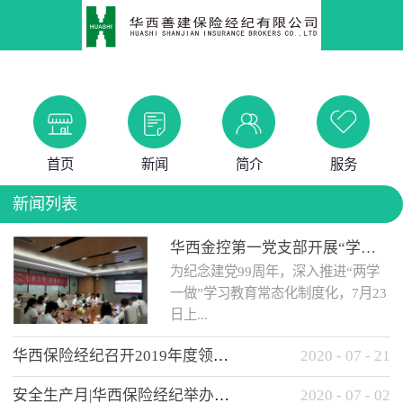
首页
新闻
简介
服务
新闻列表
华西金控第一党支部开展“学党史 知党情 做合格党员”主题教育工作会
为纪念建党99周年，深入推进“两学
一做”学习教育常态化制度化，7月23
日上...
华西保险经纪召开2019年度领导班子述职考核工作会
2020
-
07
-
21
午，华西金控第一党支部举办了“学
安全生产月|华西保险经纪举办应急消防安全知识培训
2020
-
07
-
02
党史、知党情、...