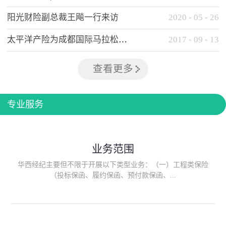
阳光财险副总裁王飚一行来访
2020
-
05
-
26
太平洋产险为成都国际马拉松提供全方位保险保障
2017
-
09
-
13
查看更多
专业服务
业务范围
华西经纪主要但不限于开展以下类型业务：（一）工程类保险
（投标保函、履约保函、预付款保函、...
质量保函、建筑工程/安装工程一切险、建筑工程施工人员团体意
外伤害综合保险、建筑施工企业雇主责任保险等）；（二）政府