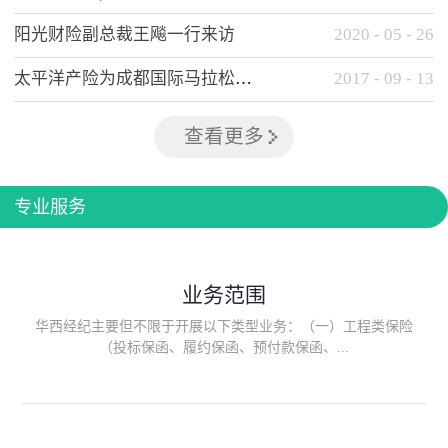
阳光财险副总裁王飚一行来访
2020
-
05
-
26
太平洋产险为成都国际马拉松提供全方位保险保障
2017
-
09
-
13
查看更多
专业服务
业务范围
华西经纪主要但不限于开展以下类型业务：（一）工程类保险
（投标保函、履约保函、预付款保函、...
质量保函、建筑工程/安装工程一切险、建筑工程施工人员团体意
外伤害综合保险、建筑施工企业雇主责任保险等）；（二）政府