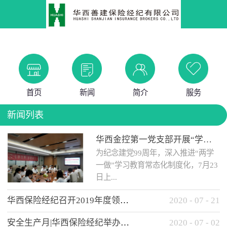
首页
新闻
简介
服务
新闻列表
华西金控第一党支部开展“学党史 知党情 做合格党员”主题教育工作会
为纪念建党99周年，深入推进“两学
一做”学习教育常态化制度化，7月23
日上...
华西保险经纪召开2019年度领导班子述职考核工作会
2020
-
07
-
21
午，华西金控第一党支部举办了“学
安全生产月|华西保险经纪举办应急消防安全知识培训
2020
-
07
-
02
党史、知党情、...