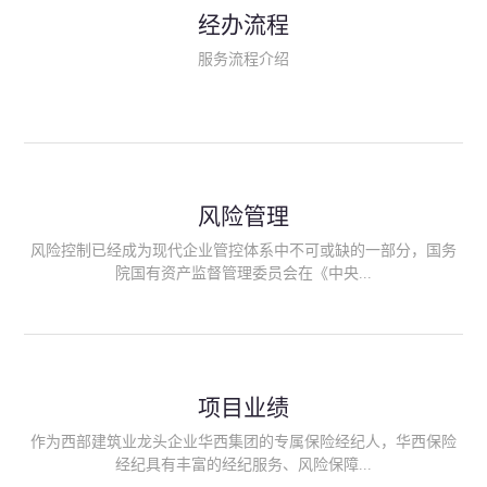
民生类保险（安全生产责任险、环境污染责任险、食品安全责任
经办流程
险、政府公共安全责任保险/自然灾害公众责任保险、精神病监护
人责任险、首台套/首版次保险、科技保险等）；（三）传统财产
服务流程介绍
险业务（车辆保险、企业财产保险、雇主责任险、企业员工团体
意外险、公众责任险、诉讼财产保全保函等）；（四）传统人身
险业务（意外险、健康险、养老险/年金等）；（五）其他定制保
险产品；（六）保险招投标业务。随着业务的开展，华西经纪会
逐步向集团产业链上下游延伸保险经纪服务，不仅把专业的建筑
工程领域保险经纪服务提供给同业企业，同时也为社会各行业提
供专业、优质的保险经纪服务。
风险管理
风险控制已经成为现代企业管控体系中不可或缺的一部分，国务
院国有资产监督管理委员会在《中央...
企业全面风险管理指引》中明确要求中央企业要建立风险管理组
织体系、制定风险管理措施、设立风险管理部门或聘请专业机构
进行风险管理。 四川华西保险经纪有限公司作为保险经纪人
项目业绩
能够为客户降低风险管理成本，提高经营效率；能够为企业提供
从风险评估、风险分析、风险防范、风险转移到灾后防损、索赔
作为西部建筑业龙头企业华西集团的专属保险经纪人，华西保险
等全方位、全过程、专家式的服务，拓展和深化由保险公司提供
经纪具有丰富的经纪服务、风险保障...
的传统服务，免却客户的后顾之忧。