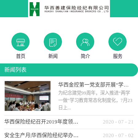
首页
新闻
简介
服务
新闻列表
华西金控第一党支部开展“学党史 知党情 做合格党员”主题教育工作会
为纪念建党99周年，深入推进“两学
一做”学习教育常态化制度化，7月23
日上...
华西保险经纪召开2019年度领导班子述职考核工作会
2020
-
07
-
21
午，华西金控第一党支部举办了“学
安全生产月|华西保险经纪举办应急消防安全知识培训
2020
-
07
-
02
党史、知党情、...