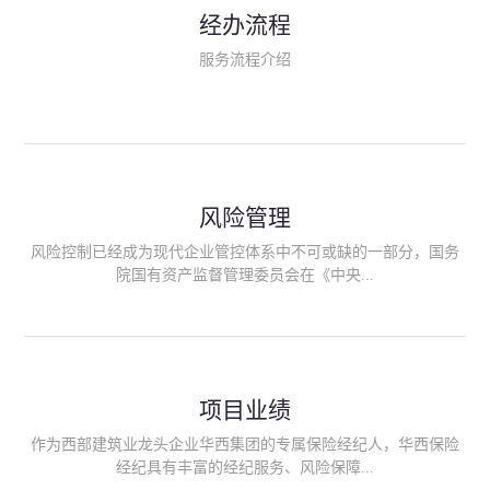
民生类保险（安全生产责任险、环境污染责任险、食品安全责任
经办流程
险、政府公共安全责任保险/自然灾害公众责任保险、精神病监护
人责任险、首台套/首版次保险、科技保险等）；（三）传统财产
服务流程介绍
险业务（车辆保险、企业财产保险、雇主责任险、企业员工团体
意外险、公众责任险、诉讼财产保全保函等）；（四）传统人身
险业务（意外险、健康险、养老险/年金等）；（五）其他定制保
险产品；（六）保险招投标业务。随着业务的开展，华西经纪会
逐步向集团产业链上下游延伸保险经纪服务，不仅把专业的建筑
工程领域保险经纪服务提供给同业企业，同时也为社会各行业提
供专业、优质的保险经纪服务。
风险管理
风险控制已经成为现代企业管控体系中不可或缺的一部分，国务
院国有资产监督管理委员会在《中央...
企业全面风险管理指引》中明确要求中央企业要建立风险管理组
织体系、制定风险管理措施、设立风险管理部门或聘请专业机构
进行风险管理。 四川华西保险经纪有限公司作为保险经纪人
项目业绩
能够为客户降低风险管理成本，提高经营效率；能够为企业提供
从风险评估、风险分析、风险防范、风险转移到灾后防损、索赔
作为西部建筑业龙头企业华西集团的专属保险经纪人，华西保险
等全方位、全过程、专家式的服务，拓展和深化由保险公司提供
经纪具有丰富的经纪服务、风险保障...
的传统服务，免却客户的后顾之忧。