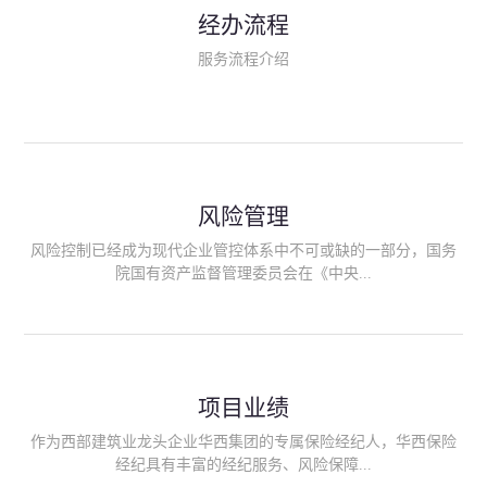
民生类保险（安全生产责任险、环境污染责任险、食品安全责任
经办流程
险、政府公共安全责任保险/自然灾害公众责任保险、精神病监护
人责任险、首台套/首版次保险、科技保险等）；（三）传统财产
服务流程介绍
险业务（车辆保险、企业财产保险、雇主责任险、企业员工团体
意外险、公众责任险、诉讼财产保全保函等）；（四）传统人身
险业务（意外险、健康险、养老险/年金等）；（五）其他定制保
险产品；（六）保险招投标业务。随着业务的开展，华西经纪会
逐步向集团产业链上下游延伸保险经纪服务，不仅把专业的建筑
工程领域保险经纪服务提供给同业企业，同时也为社会各行业提
供专业、优质的保险经纪服务。
风险管理
风险控制已经成为现代企业管控体系中不可或缺的一部分，国务
院国有资产监督管理委员会在《中央...
企业全面风险管理指引》中明确要求中央企业要建立风险管理组
织体系、制定风险管理措施、设立风险管理部门或聘请专业机构
进行风险管理。 四川华西保险经纪有限公司作为保险经纪人
项目业绩
能够为客户降低风险管理成本，提高经营效率；能够为企业提供
从风险评估、风险分析、风险防范、风险转移到灾后防损、索赔
作为西部建筑业龙头企业华西集团的专属保险经纪人，华西保险
等全方位、全过程、专家式的服务，拓展和深化由保险公司提供
经纪具有丰富的经纪服务、风险保障...
的传统服务，免却客户的后顾之忧。