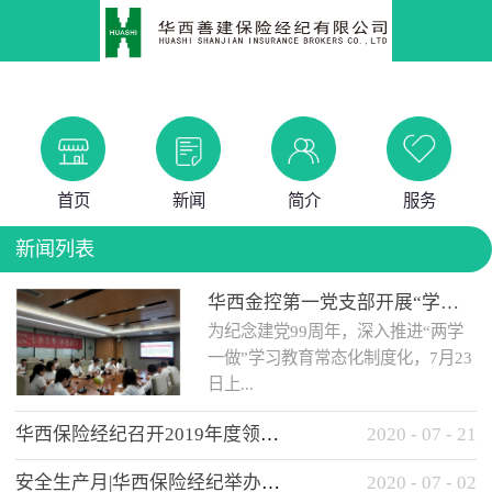
首页
新闻
简介
服务
新闻列表
华西金控第一党支部开展“学党史 知党情 做合格党员”主题教育工作会
为纪念建党99周年，深入推进“两学
一做”学习教育常态化制度化，7月23
日上...
华西保险经纪召开2019年度领导班子述职考核工作会
2020
-
07
-
21
午，华西金控第一党支部举办了“学
安全生产月|华西保险经纪举办应急消防安全知识培训
2020
-
07
-
02
党史、知党情、...