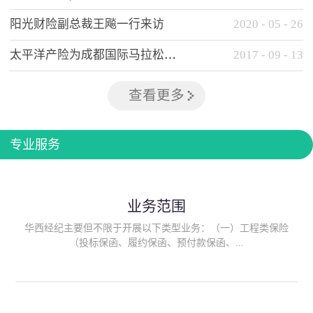
阳光财险副总裁王飚一行来访
2020
-
05
-
26
太平洋产险为成都国际马拉松提供全方位保险保障
2017
-
09
-
13
查看更多
专业服务
业务范围
华西经纪主要但不限于开展以下类型业务：（一）工程类保险
（投标保函、履约保函、预付款保函、...
质量保函、建筑工程/安装工程一切险、建筑工程施工人员团体意
外伤害综合保险、建筑施工企业雇主责任保险等）；（二）政府