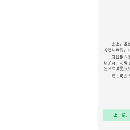
会上，各
沟通及宣传，
席日钢向
互了解、明确
在风险减量服
随后与会
上一篇：
时代中国