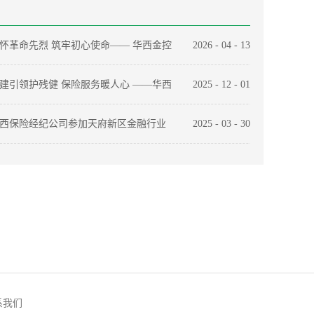
怀革命先烈 筑牢初心使命—— 华西金控
2026
-
04
-
13
都地区各党支部开展“祭先烈、忆初心、
建引领护残健 保险服务暖人心 ——华西
2025
-
12
-
01
使命”主题党日活动
险经纪公司开展主题党日活动
西保险经纪公司参加天府新区金融行业
2025
-
03
-
30
企交流工作会，共筑廉洁防线
系我们