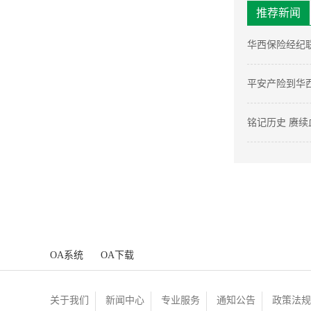
推荐新闻
华西保险经纪
防灾减灾教育
平安产险到华
动
铭记历史 赓续
纪开展爱国主
OA系统
OA下载
关于我们
新闻中心
专业服务
通知公告
政策法规