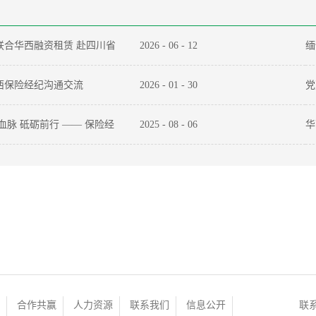
联合华西融资租赁 赴四川省
2026
-
06
-
12
缅
馆开展“安全生产月”主题活
成
西保险经纪沟通交流
2026
-
01
-
30
党
担
保
血脉 砥砺前行 —— 保险经
2025
-
08
-
06
华
义观影活动
政
合作共赢
人力资源
联系我们
信息公开
联