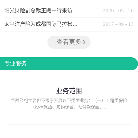
阳光财险副总裁王飚一行来访
2020
-
05
-
26
太平洋产险为成都国际马拉松提供全方位保险保障
2017
-
09
-
13
查看更多
专业服务
业务范围
华西经纪主要但不限于开展以下类型业务：（一）工程类保险
（投标保函、履约保函、预付款保函、...
质量保函、建筑工程/安装工程一切险、建筑工程施工人员团体意
外伤害综合保险、建筑施工企业雇主责任保险等）；（二）政府