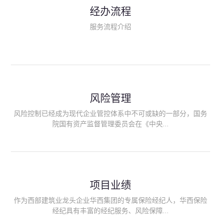
民生类保险（安全生产责任险、环境污染责任险、食品安全责任
经办流程
险、政府公共安全责任保险/自然灾害公众责任保险、精神病监护
人责任险、首台套/首版次保险、科技保险等）；（三）传统财产
服务流程介绍
险业务（车辆保险、企业财产保险、雇主责任险、企业员工团体
意外险、公众责任险、诉讼财产保全保函等）；（四）传统人身
险业务（意外险、健康险、养老险/年金等）；（五）其他定制保
险产品；（六）保险招投标业务。随着业务的开展，华西经纪会
逐步向集团产业链上下游延伸保险经纪服务，不仅把专业的建筑
工程领域保险经纪服务提供给同业企业，同时也为社会各行业提
供专业、优质的保险经纪服务。
风险管理
风险控制已经成为现代企业管控体系中不可或缺的一部分，国务
院国有资产监督管理委员会在《中央...
企业全面风险管理指引》中明确要求中央企业要建立风险管理组
织体系、制定风险管理措施、设立风险管理部门或聘请专业机构
进行风险管理。 四川华西保险经纪有限公司作为保险经纪人
项目业绩
能够为客户降低风险管理成本，提高经营效率；能够为企业提供
从风险评估、风险分析、风险防范、风险转移到灾后防损、索赔
作为西部建筑业龙头企业华西集团的专属保险经纪人，华西保险
等全方位、全过程、专家式的服务，拓展和深化由保险公司提供
经纪具有丰富的经纪服务、风险保障...
的传统服务，免却客户的后顾之忧。