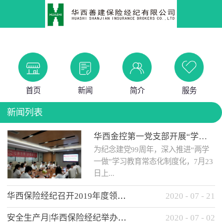
首页
新闻
简介
服务
新闻列表
华西金控第一党支部开展“学党史 知党情 做合格党员”主题教育工作会
为纪念建党99周年，深入推进“两学
一做”学习教育常态化制度化，7月23
日上...
华西保险经纪召开2019年度领导班子述职考核工作会
2020
-
07
-
21
午，华西金控第一党支部举办了“学
安全生产月|华西保险经纪举办应急消防安全知识培训
2020
-
07
-
02
党史、知党情、...