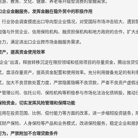
旅游、教育、文化、健康、养老等升级型消费的金融需求。
口企业金融服务，发挥金融在稳外贸中的积极作用
、行业协会调查摸底出口导向型企业情况，对受国际市场冲击较大、遇到
加强与外贸企业、信用保险机构、融资担保机构和地方政府的合作，扩大
合力，满足进出口企业跨市场金融服务需求。
资产，提高资金使用效率
尸企业”出清，释放转移沉淀在限控领域和低效项目的存量资金，腾出信贷
式，盘活存量资产，提高资金配置和使用效率。充分利用拨备充足的有利
式，加大不良贷款处置力度，严禁隐匿隐瞒不良贷款，严查不良资产虚假
产管理公司、信托公司、保险机构等积极参与市场化法治化债转股，推动
保险资金，切实发挥风险管理和保障功能
运用在投资范围、比例、偿付能力等方面的改革，进一步缩短投资链条，
富财产保险、人身保险等产品和业务模式，改进保险服务，稳定企业和居
行为，严禁附加不合理贷款条件