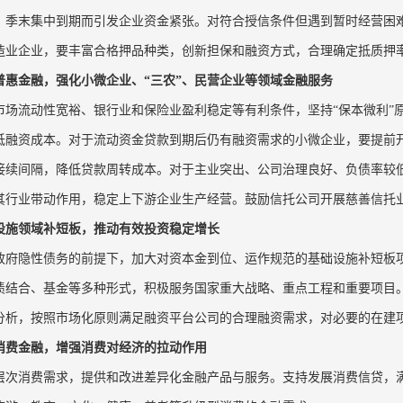
、季末集中到期而引发企业资金紧张。对符合授信条件但遇到暂时经营困
造业企业，要丰富合格押品种类，创新担保和融资方式，合理确定抵质押
普惠金融，强化小微企业、“三农”、民营企业等领域金融服务
市场流动性宽裕、银行业和保险业盈利稳定等有利条件，坚持“保本微利”
低融资成本。对于流动资金贷款到期后仍有融资需求的小微企业，要提前
接续间隔，降低贷款周转成本。对于主业突出、公司治理良好、负债率较
其行业带动作用，稳定上下游企业生产经营。鼓励信托公司开展慈善信托
设施领域补短板，推动有效投资稳定增长
政府隐性债务的前提下，加大对资本金到位、运作规范的基础设施补短板
债结合、基金等多种形式，积极服务国家重大战略、重点工程和重要项目
分析，按照市场化原则满足融资平台公司的合理融资需求，对必要的在建
消费金融，增强消费对经济的拉动作用
层次消费需求，提供和改进差异化金融产品与服务。支持发展消费信贷，