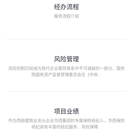
民生类保险（安全生产责任险、环境污染责任险、食品安全责任
经办流程
险、政府公共安全责任保险/自然灾害公众责任保险、精神病监护
人责任险、首台套/首版次保险、科技保险等）；（三）传统财产
服务流程介绍
险业务（车辆保险、企业财产保险、雇主责任险、企业员工团体
意外险、公众责任险、诉讼财产保全保函等）；（四）传统人身
险业务（意外险、健康险、养老险/年金等）；（五）其他定制保
险产品；（六）保险招投标业务。随着业务的开展，华西经纪会
逐步向集团产业链上下游延伸保险经纪服务，不仅把专业的建筑
工程领域保险经纪服务提供给同业企业，同时也为社会各行业提
供专业、优质的保险经纪服务。
风险管理
风险控制已经成为现代企业管控体系中不可或缺的一部分，国务
院国有资产监督管理委员会在《中央...
企业全面风险管理指引》中明确要求中央企业要建立风险管理组
织体系、制定风险管理措施、设立风险管理部门或聘请专业机构
进行风险管理。 四川华西保险经纪有限公司作为保险经纪人
项目业绩
能够为客户降低风险管理成本，提高经营效率；能够为企业提供
从风险评估、风险分析、风险防范、风险转移到灾后防损、索赔
作为西部建筑业龙头企业华西集团的专属保险经纪人，华西保险
等全方位、全过程、专家式的服务，拓展和深化由保险公司提供
经纪具有丰富的经纪服务、风险保障...
的传统服务，免却客户的后顾之忧。