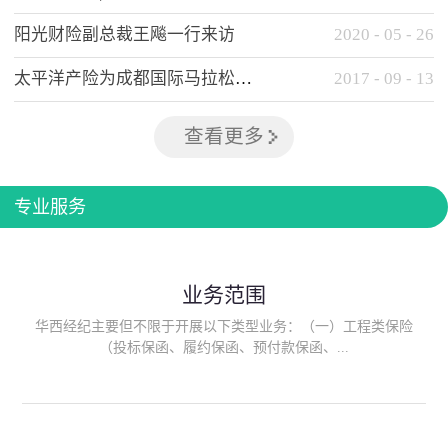
阳光财险副总裁王飚一行来访
2020
-
05
-
26
太平洋产险为成都国际马拉松提供全方位保险保障
2017
-
09
-
13
查看更多
专业服务
业务范围
华西经纪主要但不限于开展以下类型业务：（一）工程类保险
（投标保函、履约保函、预付款保函、...
质量保函、建筑工程/安装工程一切险、建筑工程施工人员团体意
外伤害综合保险、建筑施工企业雇主责任保险等）；（二）政府