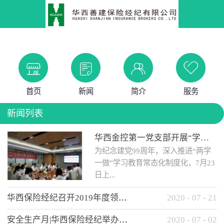
首页
新闻
简介
服务
新闻列表
华西金控第一党支部开展“学党史 知党情 做合格党员”主题教育工作会
为纪念建党99周年，深入推进“两学
一做”学习教育常态化制度化，7月23
日上...
华西保险经纪召开2019年度领导班子述职考核工作会
2020
-
07
-
21
午，华西金控第一党支部举办了“学
安全生产月|华西保险经纪举办应急消防安全知识培训
2020
-
07
-
02
党史、知党情、...