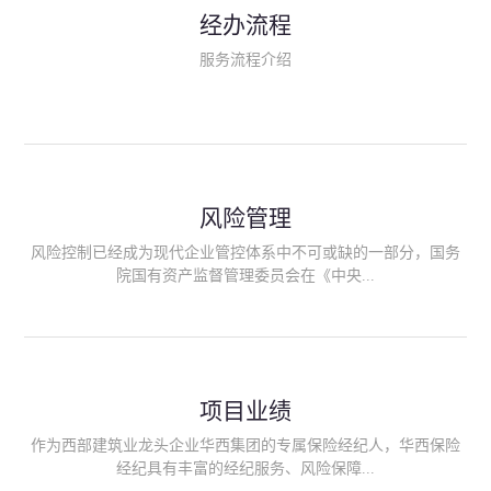
民生类保险（安全生产责任险、环境污染责任险、食品安全责任
经办流程
险、政府公共安全责任保险/自然灾害公众责任保险、精神病监护
人责任险、首台套/首版次保险、科技保险等）；（三）传统财产
服务流程介绍
险业务（车辆保险、企业财产保险、雇主责任险、企业员工团体
意外险、公众责任险、诉讼财产保全保函等）；（四）传统人身
险业务（意外险、健康险、养老险/年金等）；（五）其他定制保
险产品；（六）保险招投标业务。随着业务的开展，华西经纪会
逐步向集团产业链上下游延伸保险经纪服务，不仅把专业的建筑
工程领域保险经纪服务提供给同业企业，同时也为社会各行业提
供专业、优质的保险经纪服务。
风险管理
风险控制已经成为现代企业管控体系中不可或缺的一部分，国务
院国有资产监督管理委员会在《中央...
企业全面风险管理指引》中明确要求中央企业要建立风险管理组
织体系、制定风险管理措施、设立风险管理部门或聘请专业机构
进行风险管理。 四川华西保险经纪有限公司作为保险经纪人
项目业绩
能够为客户降低风险管理成本，提高经营效率；能够为企业提供
从风险评估、风险分析、风险防范、风险转移到灾后防损、索赔
作为西部建筑业龙头企业华西集团的专属保险经纪人，华西保险
等全方位、全过程、专家式的服务，拓展和深化由保险公司提供
经纪具有丰富的经纪服务、风险保障...
的传统服务，免却客户的后顾之忧。