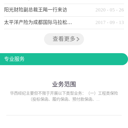
阳光财险副总裁王飚一行来访
2020
-
05
-
26
太平洋产险为成都国际马拉松提供全方位保险保障
2017
-
09
-
13
查看更多
专业服务
业务范围
华西经纪主要但不限于开展以下类型业务：（一）工程类保险
（投标保函、履约保函、预付款保函、...
质量保函、建筑工程/安装工程一切险、建筑工程施工人员团体意
外伤害综合保险、建筑施工企业雇主责任保险等）；（二）政府