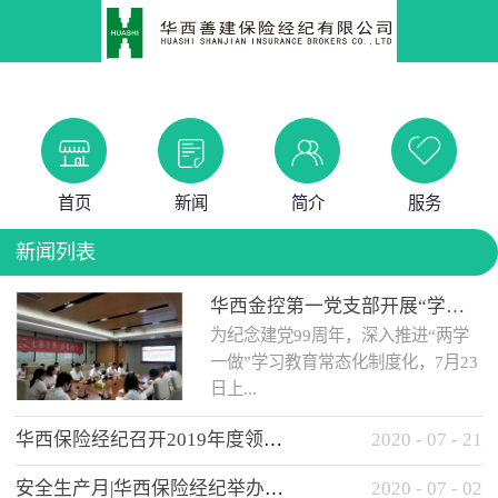
首页
新闻
简介
服务
新闻列表
华西金控第一党支部开展“学党史 知党情 做合格党员”主题教育工作会
为纪念建党99周年，深入推进“两学
一做”学习教育常态化制度化，7月23
日上...
华西保险经纪召开2019年度领导班子述职考核工作会
2020
-
07
-
21
午，华西金控第一党支部举办了“学
安全生产月|华西保险经纪举办应急消防安全知识培训
2020
-
07
-
02
党史、知党情、...