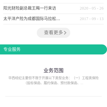
阳光财险副总裁王飚一行来访
2020
-
05
-
26
太平洋产险为成都国际马拉松提供全方位保险保障
2017
-
09
-
13
查看更多
专业服务
业务范围
华西经纪主要但不限于开展以下类型业务：（一）工程类保险
（投标保函、履约保函、预付款保函、...
质量保函、建筑工程/安装工程一切险、建筑工程施工人员团体意
外伤害综合保险、建筑施工企业雇主责任保险等）；（二）政府