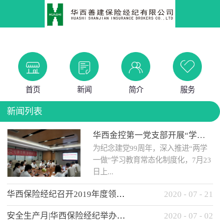
首页
新闻
简介
服务
新闻列表
华西金控第一党支部开展“学党史 知党情 做合格党员”主题教育工作会
为纪念建党99周年，深入推进“两学
一做”学习教育常态化制度化，7月23
日上...
华西保险经纪召开2019年度领导班子述职考核工作会
2020
-
07
-
21
午，华西金控第一党支部举办了“学
安全生产月|华西保险经纪举办应急消防安全知识培训
2020
-
07
-
02
党史、知党情、...