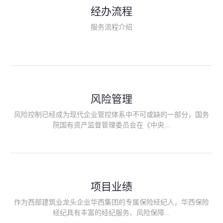
民生类保险（安全生产责任险、环境污染责任险、食品安全责任
经办流程
险、政府公共安全责任保险/自然灾害公众责任保险、精神病监护
人责任险、首台套/首版次保险、科技保险等）；（三）传统财产
服务流程介绍
险业务（车辆保险、企业财产保险、雇主责任险、企业员工团体
意外险、公众责任险、诉讼财产保全保函等）；（四）传统人身
险业务（意外险、健康险、养老险/年金等）；（五）其他定制保
险产品；（六）保险招投标业务。随着业务的开展，华西经纪会
逐步向集团产业链上下游延伸保险经纪服务，不仅把专业的建筑
工程领域保险经纪服务提供给同业企业，同时也为社会各行业提
供专业、优质的保险经纪服务。
风险管理
风险控制已经成为现代企业管控体系中不可或缺的一部分，国务
院国有资产监督管理委员会在《中央...
企业全面风险管理指引》中明确要求中央企业要建立风险管理组
织体系、制定风险管理措施、设立风险管理部门或聘请专业机构
进行风险管理。 四川华西保险经纪有限公司作为保险经纪人
项目业绩
能够为客户降低风险管理成本，提高经营效率；能够为企业提供
从风险评估、风险分析、风险防范、风险转移到灾后防损、索赔
作为西部建筑业龙头企业华西集团的专属保险经纪人，华西保险
等全方位、全过程、专家式的服务，拓展和深化由保险公司提供
经纪具有丰富的经纪服务、风险保障...
的传统服务，免却客户的后顾之忧。