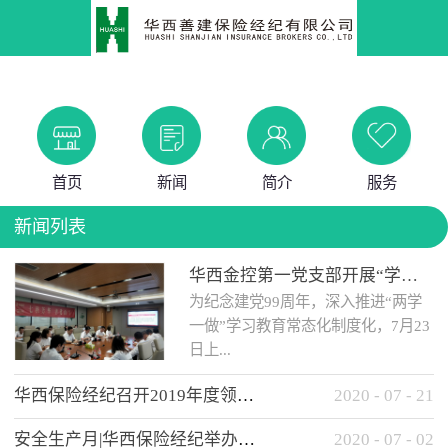
首页
新闻
简介
服务
新闻列表
华西金控第一党支部开展“学党史 知党情 做合格党员”主题教育工作会
为纪念建党99周年，深入推进“两学
一做”学习教育常态化制度化，7月23
日上...
华西保险经纪召开2019年度领导班子述职考核工作会
2020
-
07
-
21
午，华西金控第一党支部举办了“学
安全生产月|华西保险经纪举办应急消防安全知识培训
2020
-
07
-
02
党史、知党情、...