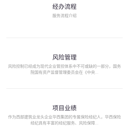
民生类保险（安全生产责任险、环境污染责任险、食品安全责任
经办流程
险、政府公共安全责任保险/自然灾害公众责任保险、精神病监护
人责任险、首台套/首版次保险、科技保险等）；（三）传统财产
服务流程介绍
险业务（车辆保险、企业财产保险、雇主责任险、企业员工团体
意外险、公众责任险、诉讼财产保全保函等）；（四）传统人身
险业务（意外险、健康险、养老险/年金等）；（五）其他定制保
险产品；（六）保险招投标业务。随着业务的开展，华西经纪会
逐步向集团产业链上下游延伸保险经纪服务，不仅把专业的建筑
工程领域保险经纪服务提供给同业企业，同时也为社会各行业提
供专业、优质的保险经纪服务。
风险管理
风险控制已经成为现代企业管控体系中不可或缺的一部分，国务
院国有资产监督管理委员会在《中央...
企业全面风险管理指引》中明确要求中央企业要建立风险管理组
织体系、制定风险管理措施、设立风险管理部门或聘请专业机构
进行风险管理。 四川华西保险经纪有限公司作为保险经纪人
项目业绩
能够为客户降低风险管理成本，提高经营效率；能够为企业提供
从风险评估、风险分析、风险防范、风险转移到灾后防损、索赔
作为西部建筑业龙头企业华西集团的专属保险经纪人，华西保险
等全方位、全过程、专家式的服务，拓展和深化由保险公司提供
经纪具有丰富的经纪服务、风险保障...
的传统服务，免却客户的后顾之忧。