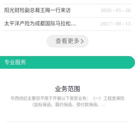
阳光财险副总裁王飚一行来访
2020
-
05
-
26
太平洋产险为成都国际马拉松提供全方位保险保障
2017
-
09
-
13
查看更多
专业服务
业务范围
华西经纪主要但不限于开展以下类型业务：（一）工程类保险
（投标保函、履约保函、预付款保函、...
质量保函、建筑工程/安装工程一切险、建筑工程施工人员团体意
外伤害综合保险、建筑施工企业雇主责任保险等）；（二）政府